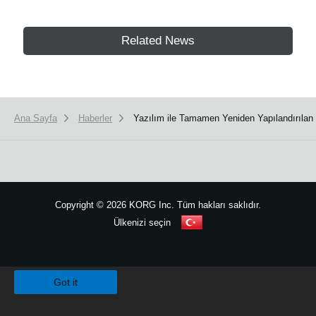
Related News
Ana Sayfa
Haberler
Yazılım ile Tamamen Yeniden Yapılandırılan 
Copyright
©
2026 KORG Inc. Tüm hakları saklıdır.
Ülkenizi seçin
Site Haritası
We use cookies to give you the best experience on this website.
Learn m
Got it