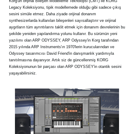
Korg'un orijinal Bileşen Modelleme Teknolojisi (CMT) ile KORG
Legacy Koleksiyonu, tipik modellemede olduğu gibi sadece çıkış
sesini simüle etmez. Daha ziyade orijinal donanım
synthesizerlarda kullanılan bileşenleri sayısallaştırır ve orijinal
aygıtların tüm ayrıntılarını taklit etmek için donanım devrelerinin bu
şekilde yeniden yapılandırma yolunu kullanır. Bu sürümün yeni
yazılımı olan ARP ODYSSEY, ARP Odyssey'in Korg tarafından
2015 yılında ARP Instruments'ın 1970'lerin kurucularından ve
Odyssey tasarımcısı David Friend'in danışmanlık yardımıyla
tanıtılmasına dayanıyor. Artık siz de güncellenmiş KORG
Koleksiyonunun bir parçası olan ARP ODYSSEY'in otantik sesini
yaşayabilirsiniz.