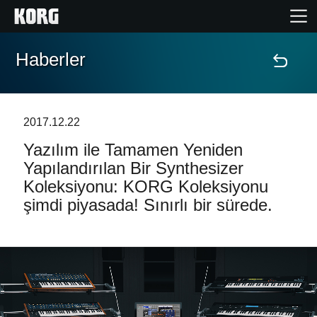
Haberler
Ana Sayfa
Ürünler
2017.12.22
Yazılım ile Tamamen Yeniden
Özellikler
Yapılandırılan Bir Synthesizer
Koleksiyonu: KORG Koleksiyonu
Etkinlikler
şimdi piyasada! Sınırlı bir sürede.
Destek
Mağaza Bulucu