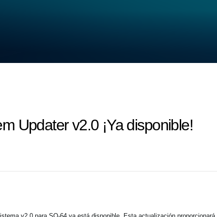
m Updater v2.0 ¡Ya disponible!
istema v2.0 para SQ-64 ya está disponible. Esta actualización proporcionará 