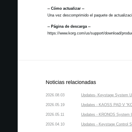
-- Cómo actualizar --
Una vez descomprimido el paquete de actualización
-- Página de descarga --
https://www.korg.com/us/support/download/produc
Noticias relacionadas
2026.08.03
Updates- Keystage System Upd
2026.05.19
Updates - KAOSS PAD V “KORG
2026.05.11
Updates - KRONOS System Upd
2026.04.10
Updates - Keystage Control Su