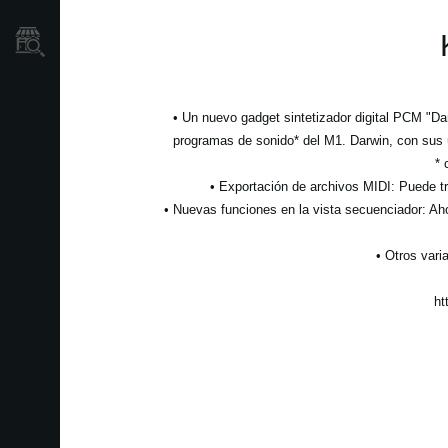
Localizador
de
Tiendas
• Un nuevo gadget sintetizador digital PCM "Da
programas de sonido* del M1. Darwin, con sus 
* 
• Exportación de archivos MIDI: Puede tr
• Nuevas funciones en la vista secuenciador: Ah
• Otros vari
ht