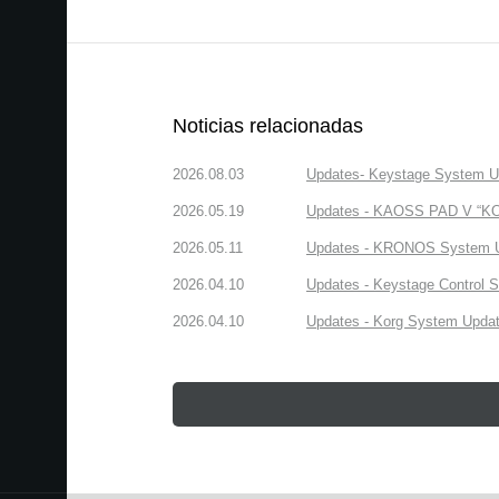
Noticias relacionadas
2026.08.03
Updates- Keystage System Upd
2026.05.19
Updates - KAOSS PAD V “KORG
2026.05.11
Updates - KRONOS System Upd
2026.04.10
Updates - Keystage Control Su
2026.04.10
Updates - Korg System Update