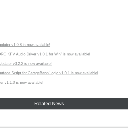
ater v1.0.8 is now available!
 KPV Audio Driver v1.0.1 for Win” is now available!
ater v3.2.2 is now available!
rface Script for GarageBand/Logic v1.0.1 is now available!
r v1.1.0 is now available!
Related News