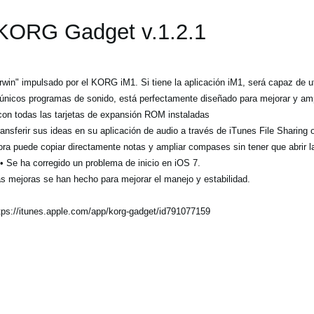
KORG Gadget
v.1.2.1
rwin" impulsado por el KORG iM1. Si tiene la aplicación iM1, será capaz de u
únicos programas de sonido, está perfectamente diseñado para mejorar y ampl
con todas las tarjetas de expansión ROM instaladas
ansferir sus ideas en su aplicación de audio a través de iTunes File Sharing 
ora puede copiar directamente notas y ampliar compases sin tener que abrir l
• Se ha corregido un problema de inicio en iOS 7.
as mejoras se han hecho para mejorar el manejo y estabilidad.
tps://itunes.apple.com/app/korg-gadget/id791077159