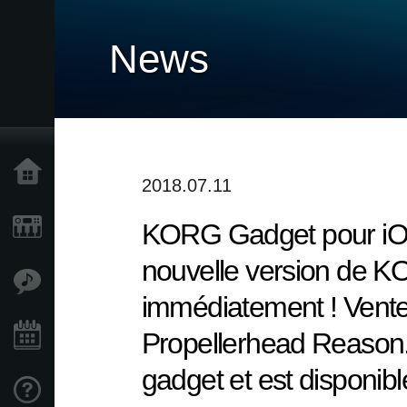
News
Accueil
2018.07.11
KORG Gadget pour iOS 
Produits
nouvelle version de K
Extras
immédiatement ! Vente 
Propellerhead Reason
Evénements
gadget et est disponibl
Support