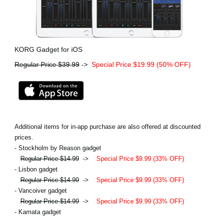
KORG Gadget for iOS
Regular Price $39.99
->
Special Price $19.99 (50% OFF)
Additional items for in-app purchase are also offered at discounted
prices.
- Stockholm by Reason gadget
Regular Price $14.99
->
Special Price $9.99 (33% OFF)
- Lisbon gadget
Regular Price $14.99
->
Special Price $9.99 (33% OFF)
- Vancoiver gadget
Regular Price $14.99
->
Special Price $9.99 (33% OFF)
- Kamata gadget