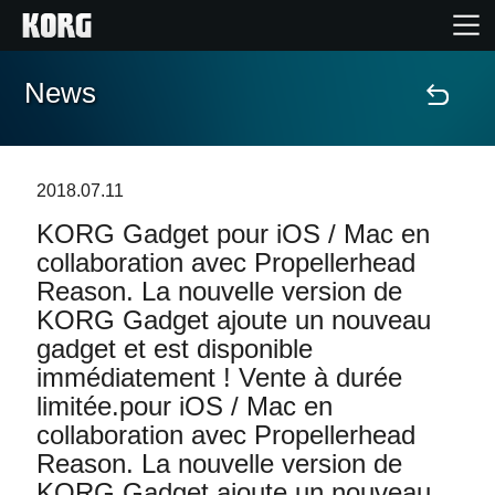
News
Accueil
Produits
2018.07.11
KORG Gadget pour iOS / Mac en
Extras
collaboration avec Propellerhead
Reason. La nouvelle version de
Evénements
KORG Gadget ajoute un nouveau
gadget et est disponible
Support
immédiatement ! Vente à durée
limitée.pour iOS / Mac en
Où acheter ?
collaboration avec Propellerhead
Reason. La nouvelle version de
KORG Gadget ajoute un nouveau