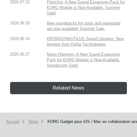
2026.07.02
Petrichor: A New Sound Expansion Pack for
KORG Module is Now Available. Summer
Sale!
2026.06.30
New soundpacks for opsix and wavestate
are now available! Summer Sale.
2026.06.24
KRONOS/NAUTILUS Sound Libraries: New
libraries from Kelfar Technologies
2026.05.27
Noise Harmony: A New Sound Expansion
Pack for KORG Module is Now Available.
Introductory Sale!
Related News
Accueil
News
KORG Gadget pour iOS / Mac en collaboration avec