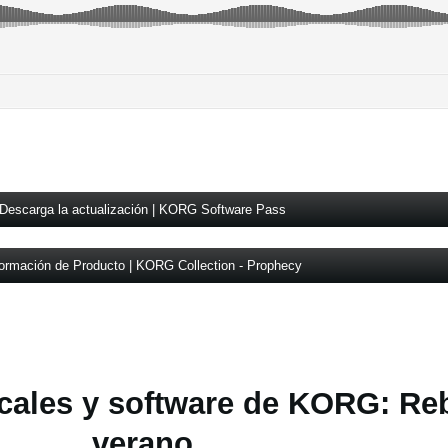
Descarga la actualización | KORG Software Pass
formación de Producto | KORG Collection - Prophecy
cales y software de KORG: Re
verano