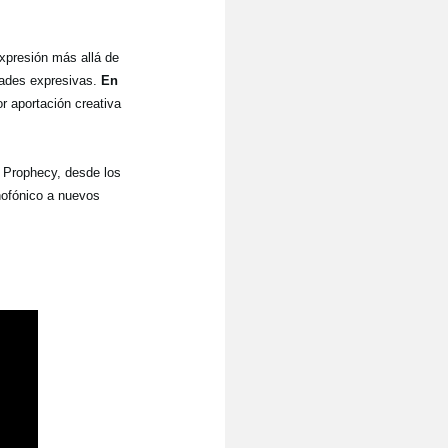
expresión más allá de
dades expresivas.
En
r aportación creativa
l Prophecy, desde los
nofónico a nuevos