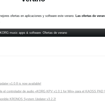
mejores ofertas en aplicaciones y software este verano.
Las ofertas de veran
.
KORG music apps & software: Ofertas de verano
ater v1.0.8 is now available!
ble el controlador de audio «KORG KPV v1.0.1 for Win» para el KAOSS PAD 
isponible KRONOS System Updater v3.2.2!