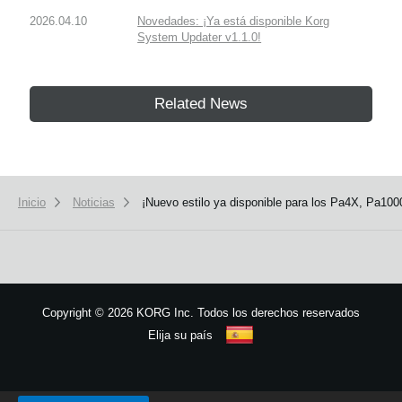
2026.04.10
Novedades: ¡Ya está disponible Korg
System Updater v1.1.0!
Related News
Inicio
Noticias
¡Nuevo estilo ya disponible para los Pa4X, Pa100
Copyright
©
2026 KORG Inc. Todos los derechos reservados
Elija su país
Mapa del sitio
We use cookies to give you the best experience on this website.
Learn m