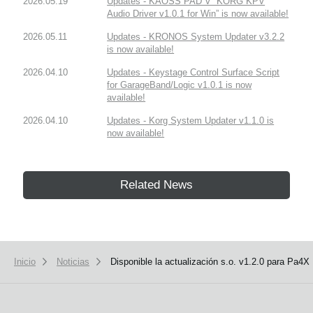
2026.05.19
Updates - KAOSS PAD V “KORG KPV
Audio Driver v1.0.1 for Win” is now available!
2026.05.11
Updates - KRONOS System Updater v3.2.2
is now available!
2026.04.10
Updates - Keystage Control Surface Script
for GarageBand/Logic v1.0.1 is now
available!
2026.04.10
Updates - Korg System Updater v1.1.0 is
now available!
Related News
Inicio
Noticias
Disponible la actualización s.o. v1.2.0 para Pa4X