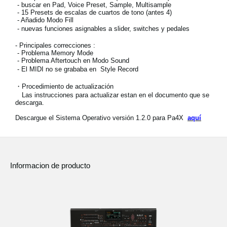
- buscar en Pad, Voice Preset, Sample, Multisample
Noticias
- 15 Presets de escalas de cuartos de tono (antes 4)
- Añadido Modo Fill
Ubicación
- nuevas funciones asignables a slider, switches y pedales
- Principales correcciones :
Redes Sociales
- Problema Memory Mode
- Problema Aftertouch en Modo Sound
- El MIDI no se grababa en Style Record
Acerca de KORG
・Procedimiento de actualización
Las instrucciones para actualizar estan en el documento que se
descarga.
Descargue el Sistema Operativo versión 1.2.0 para Pa4X
aquí
Informacion de producto