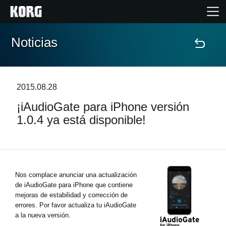
Noticias
Inicio
Productos
2015.08.28
¡iAudioGate para iPhone versión
Características
1.0.4 ya está disponible!
Eventos
Soporte
Nos complace anunciar una actualización
de iAudioGate para iPhone que contiene
Localizador de Tiendas
mejoras de estabilidad y corrección de
errores. Por favor actualiza tu iAudioGate
a la nueva versión.