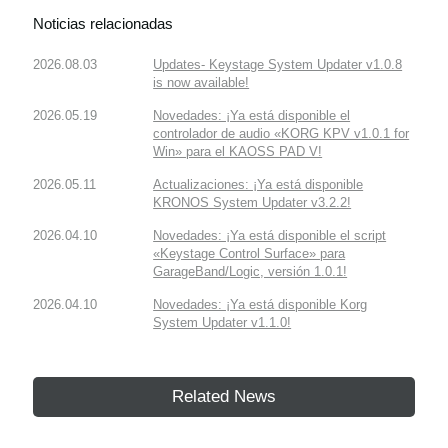
Noticias relacionadas
2026.08.03
Updates- Keystage System Updater v1.0.8
is now available!
2026.05.19
Novedades: ¡Ya está disponible el
controlador de audio «KORG KPV v1.0.1 for
Win» para el KAOSS PAD V!
2026.05.11
Actualizaciones: ¡Ya está disponible
KRONOS System Updater v3.2.2!
2026.04.10
Novedades: ¡Ya está disponible el script
«Keystage Control Surface» para
GarageBand/Logic, versión 1.0.1!
2026.04.10
Novedades: ¡Ya está disponible Korg
System Updater v1.1.0!
Related News