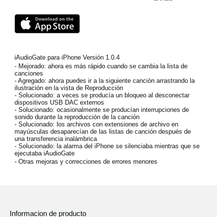
Noticias
Ubicación
Redes Sociales
iAudioGate para iPhone Versión 1.0.4
- Mejorado: ahora es más rápido cuando se cambia la lista de
canciones
Acerca de KORG
- Agregado: ahora puedes ir a la siguiente canción arrastrando la
ilustración en la vista de Reproducción
- Solucionado: a veces se producía un bloqueo al desconectar
dispositivos USB DAC externos
- Solucionado: ocasionalmente se producían interrupciones de
sonido durante la reproducción de la canción
- Solucionado: los archivos con extensiones de archivo en
mayúsculas desaparecían de las listas de canción después de
una transferencia inalámbrica
- Solucionado: la alarma del iPhone se silenciaba mientras que se
ejecutaba iAudioGate
- Otras mejoras y correcciones de errores menores
Informacion de producto