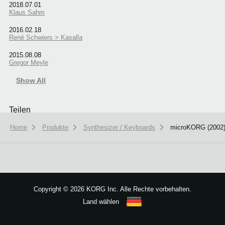
2018.07.01
Klaus Sahm
2016.02.18
René Schwiers > Kasalla
2015.08.08
Gregor Meyle
Show All
Teilen
Home
Produkte
Synthesizer / Keyboards
microKORG (2002
Copyright
©
2026 KORG Inc. Alle Rechte vorbehalten.
Land wählen
Sitemap