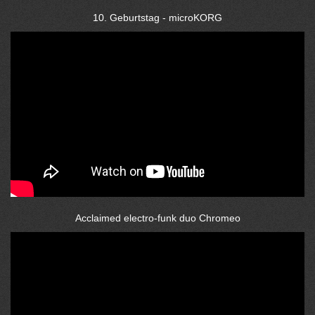
10. Geburtstag - microKORG
Acclaimed electro-funk duo Chromeo