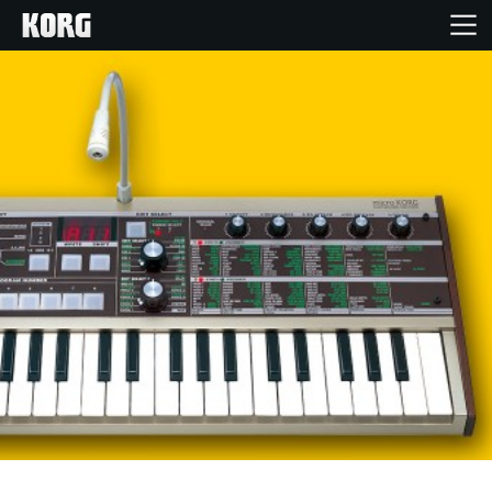
Home
Produkte
Extras
Events
Support
Händlersuche
Shop