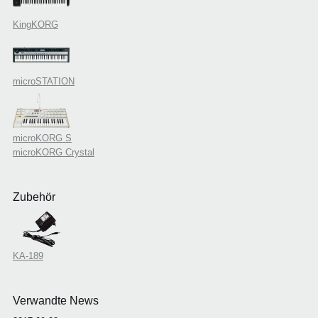
KingKORG
microSTATION
microKORG S
microKORG Crystal
Zubehör
KA-189
Verwandte News