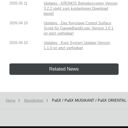
2026.05.11
Updates - KRONOS Betriebssystem Version
3.2.2 steht zum kostenlosen Download
bereit!
2026.04.10
Updates - Das Keystage Control Surface
Script für GarageBand/Logic Version 1.0.1
ist jetzt verfügbar!
2026.04.10
Updates - Korg System Updater Version
1.1.0 ist jetzt verfügbar!
Related News
Home
Neuigkeiten
Pa5X / Pa5X MUSIKANT / Pa5X ORIENTAL - Be