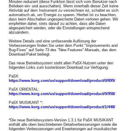
Minuten reduziert (diese Funktion lässt sich vom Benutzer nach
Belieben ein- und ausschalten). Wenn innerhalb dieser Zeit keine
Aktivität auf dem Instrument zu verzeichnen ist, schaltet es sich
automatisch ab, um Energie zu sparen. Hierbei ist zu beachten,
dass beim Abschalten ungespeicherte Daten verloren gehen. Wir
empfehlen daher, stets darauf zu achten, dass alle Daten
abgespeichert werden, oder die Einstellungen entsprechend
abzuändern.
Weitere Details und eine umfassende Auflistung der
Verbesserungen finden Sie unter dem Punkt "Improvements and
Bug-Fixes" auf Seite 73 des "New Features"-Manuals, das dem
Download-Paket beiliegt.
Das neue Betriebssystem steht allen Pa5X-Nutzern unter den
folgenden Links zum kostenlosen Download zur Verfügung:
Pa5X:
https://www.korg.com/us/support/download/product/0/895/
Pa5X ORIENTAL:
https://www.korg.com/us/support/download/product/0/958/
Pa5X MUSIKANT
*
:
https://www.korg.com/us/support/download/product/1/448/
*
Die neue Betriebssystem-Version 1.3.1 für
Pa5X MUSIKANT
enthält alle oben beschriebenen Detailverbesserungen sowie die
folgenden Verbesserungen und Erweiterungen auf musikalischer