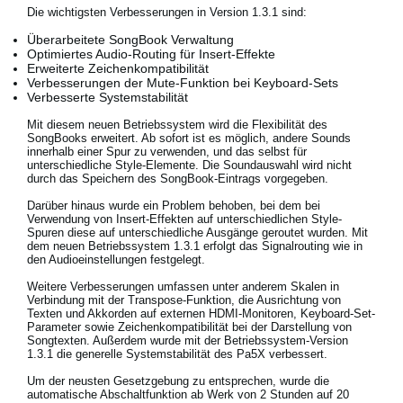
Die wichtigsten Verbesserungen in Version 1.3.1 sind:
Überarbeitete SongBook Verwaltung
Optimiertes Audio-Routing für Insert-Effekte
Neuigkeiten
Erweiterte Zeichenkompatibilität
Verbesserungen der Mute-Funktion bei Keyboard-Sets
Verbesserte Systemstabilität
Gebiet / Land
Mit diesem neuen Betriebssystem wird die Flexibilität des
Social Media
SongBooks erweitert. Ab sofort ist es möglich, andere Sounds
innerhalb einer Spur zu verwenden, und das selbst für
unterschiedliche Style-Elemente. Die Soundauswahl wird nicht
durch das Speichern des SongBook-Eintrags vorgegeben.
Über KORG
Darüber hinaus wurde ein Problem behoben, bei dem bei
Verwendung von Insert-Effekten auf unterschiedlichen Style-
Spuren diese auf unterschiedliche Ausgänge geroutet wurden. Mit
dem neuen Betriebssystem 1.3.1 erfolgt das Signalrouting wie in
den Audioeinstellungen festgelegt.
Weitere Verbesserungen umfassen unter anderem Skalen in
Verbindung mit der Transpose-Funktion, die Ausrichtung von
Texten und Akkorden auf externen HDMI-Monitoren, Keyboard-Set-
Parameter sowie Zeichenkompatibilität bei der Darstellung von
Songtexten. Außerdem wurde mit der Betriebssystem-Version
1.3.1 die generelle Systemstabilität des Pa5X verbessert.
Um der neusten Gesetzgebung zu entsprechen, wurde die
automatische Abschaltfunktion ab Werk von 2 Stunden auf 20