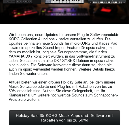
Neuigkeiten
Gebiet / Land
Wir freuen uns, neue Updates für unsere Plug-In-Softwareprodukte
KORG Collection 4 und opsix native vorstellen zu dürfen. Die
Social Media
Updates beinhalten neue Sounds für microKORG und Kaoss Pad
sowie ein spezielles Sound-Import-Feature für opsix native, mit
dem es möglich ist, originale Soundprogramme, die für den
YAMAHA DX7 konzipiert wurden, in das Software-Instrument zu
laden. So lassen sich also DX7 SYSEX Dateien in opsix native
Über KORG
hinein laden. Die Software konvertiert diese dann so, dass sie
auch im opsix verwendet werden können. Weitere Details hierzu
finden Sie weiter unten.
Aktuell bieten wir einen großen Holiday Sale an, bei dem unsere
Musik-Softwareprodukte und Plug-Ins mit Rabatten von bis zu
50% erhältlich sind. Nutzen Sie diese Gelegenheit, um Ihr
Klangarsenal um weitere hochwertige Sounds zum Schnäppchen-
Preis zu erweitern.
Holiday Sale für KORG Musik-Apps und -Software mit
Rabatten von bis zu 50%!