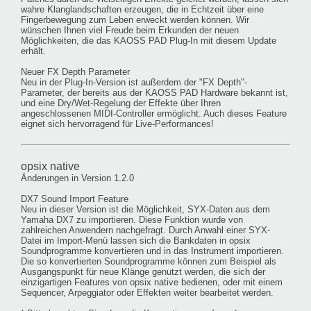
wahre Klanglandschaften erzeugen, die in Echtzeit über eine
Fingerbewegung zum Leben erweckt werden können. Wir
wünschen Ihnen viel Freude beim Erkunden der neuen
Möglichkeiten, die das KAOSS PAD Plug-In mit diesem Update
erhält.
Neuer FX Depth Parameter
Neu in der Plug-In-Version ist außerdem der "FX Depth"-
Parameter, der bereits aus der KAOSS PAD Hardware bekannt ist,
und eine Dry/Wet-Regelung der Effekte über Ihren
angeschlossenen MIDI-Controller ermöglicht. Auch dieses Feature
eignet sich hervorragend für Live-Performances!
opsix native
Änderungen in Version 1.2.0
DX7 Sound Import Feature
Neu in dieser Version ist die Möglichkeit, SYX-Daten aus dem
Yamaha DX7 zu importieren. Diese Funktion wurde von
zahlreichen Anwendern nachgefragt. Durch Anwahl einer SYX-
Datei im Import-Menü lassen sich die Bankdaten in opsix
Soundprogramme konvertieren und in das Instrument importieren.
Die so konvertierten Soundprogramme können zum Beispiel als
Ausgangspunkt für neue Klänge genutzt werden, die sich der
einzigartigen Features von opsix native bedienen, oder mit einem
Sequencer, Arpeggiator oder Effekten weiter bearbeitet werden.