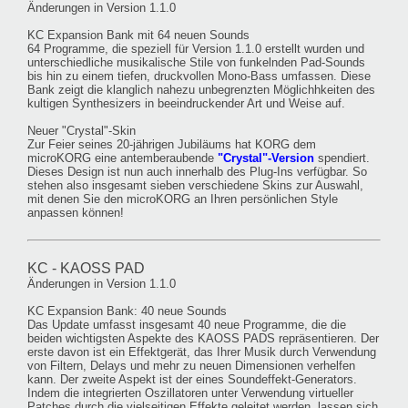
Änderungen in Version 1.1.0
KC Expansion Bank mit 64 neuen Sounds
64 Programme, die speziell für Version 1.1.0 erstellt wurden und
unterschiedliche musikalische Stile von funkelnden Pad-Sounds
bis hin zu einem tiefen, druckvollen Mono-Bass umfassen. Diese
Bank zeigt die klanglich nahezu unbegrenzten Möglichhkeiten des
kultigen Synthesizers in beeindruckender Art und Weise auf.
Neuer "Crystal"-Skin
Zur Feier seines 20-jährigen Jubiläums hat KORG dem
microKORG eine antemberaubende
"Crystal"-Version
spendiert.
Dieses Design ist nun auch innerhalb des Plug-Ins verfügbar. So
stehen also insgesamt sieben verschiedene Skins zur Auswahl,
mit denen Sie den microKORG an Ihren persönlichen Style
anpassen können!
KC - KAOSS PAD
Änderungen in Version 1.1.0
KC Expansion Bank: 40 neue Sounds
Das Update umfasst insgesamt 40 neue Programme, die die
beiden wichtigsten Aspekte des KAOSS PADS repräsentieren. Der
erste davon ist ein Effektgerät, das Ihrer Musik durch Verwendung
von Filtern, Delays und mehr zu neuen Dimensionen verhelfen
kann. Der zweite Aspekt ist der eines Soundeffekt-Generators.
Indem die integrierten Oszillatoren unter Verwendung virtueller
Patches durch die vielseitigen Effekte geleitet werden, lassen sich