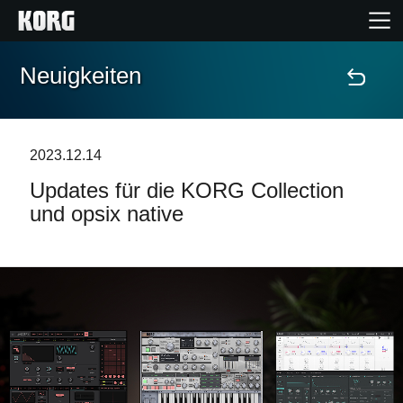
Neuigkeiten
Home
Produkte
2023.12.14
Updates für die KORG Collection
Extras
und opsix native
Events
Support
Händlersuche
Shop