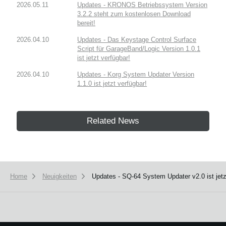
2026.05.11
Updates - KRONOS Betriebssystem Version
3.2.2 steht zum kostenlosen Download
bereit!
2026.04.10
Updates - Das Keystage Control Surface
Script für GarageBand/Logic Version 1.0.1
ist jetzt verfügbar!
2026.04.10
Updates - Korg System Updater Version
1.1.0 ist jetzt verfügbar!
Related News
Home
Neuigkeiten
Updates - SQ-64 System Updater v2.0 ist jetz