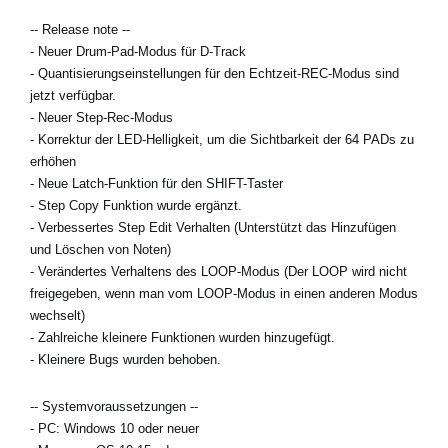
-- Release note --
- Neuer Drum-Pad-Modus für D-Track
Neuigkeiten
- Quantisierungseinstellungen für den Echtzeit-REC-Modus sind
jetzt verfügbar.
Gebiet / Land
- Neuer Step-Rec-Modus
- Korrektur der LED-Helligkeit, um die Sichtbarkeit der 64 PADs zu
Social Media
erhöhen
- Neue Latch-Funktion für den SHIFT-Taster
- Step Copy Funktion wurde ergänzt.
Über KORG
- Verbessertes Step Edit Verhalten (Unterstützt das Hinzufügen
und Löschen von Noten)
- Verändertes Verhaltens des LOOP-Modus (Der LOOP wird nicht
freigegeben, wenn man vom LOOP-Modus in einen anderen Modus
wechselt)
- Zahlreiche kleinere Funktionen wurden hinzugefügt.
- Kleinere Bugs wurden behoben.
-- Systemvoraussetzungen --
- PC: Windows 10 oder neuer