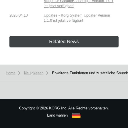
Script für GarageBand/Logic Version 1.0.1
ist jetzt verfügbar!
2026.04.10
Updates - Korg System Updater Version
1.1.0 ist jetzt verfügbar!
Related News
Home
Neuigkeiten
Erweiterte Funktionen und zusätzliche Sounds
Copyright
©
2026 KORG Inc. Alle Rechte vorbehalten.
Land wählen
Sitemap