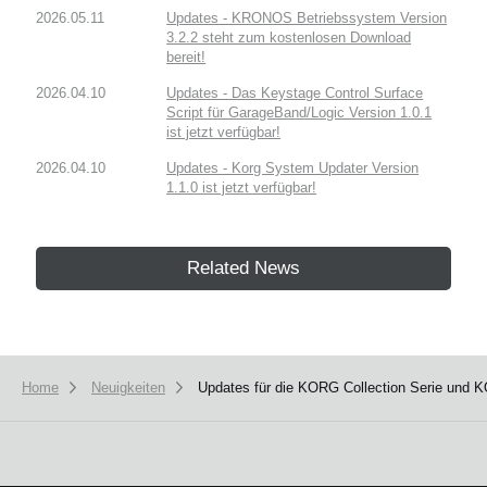
2026.05.11
Updates - KRONOS Betriebssystem Version
3.2.2 steht zum kostenlosen Download
bereit!
2026.04.10
Updates - Das Keystage Control Surface
Script für GarageBand/Logic Version 1.0.1
ist jetzt verfügbar!
2026.04.10
Updates - Korg System Updater Version
1.1.0 ist jetzt verfügbar!
Related News
Home
Neuigkeiten
Updates für die KORG Collection Serie und 