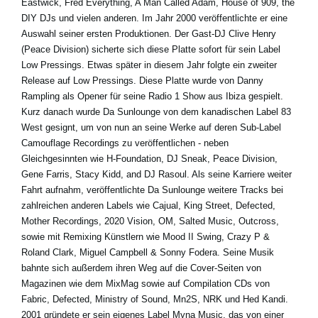
Eastwick, Fred Everything, A Man Called Adam, House of 909, the
DIY DJs und vielen anderen. Im Jahr 2000 veröffentlichte er eine
Auswahl seiner ersten Produktionen. Der Gast-DJ Clive Henry
(Peace Division) sicherte sich diese Platte sofort für sein Label
Low Pressings. Etwas später in diesem Jahr folgte ein zweiter
Release auf Low Pressings. Diese Platte wurde von Danny
Rampling als Opener für seine Radio 1 Show aus Ibiza gespielt.
Kurz danach wurde Da Sunlounge von dem kanadischen Label 83
West gesignt, um von nun an seine Werke auf deren Sub-Label
Camouflage Recordings zu veröffentlichen - neben
Gleichgesinnten wie H-Foundation, DJ Sneak, Peace Division,
Gene Farris, Stacy Kidd, and DJ Rasoul. Als seine Karriere weiter
Fahrt aufnahm, veröffentlichte Da Sunlounge weitere Tracks bei
zahlreichen anderen Labels wie Cajual, King Street, Defected,
Mother Recordings, 2020 Vision, OM, Salted Music, Outcross,
sowie mit Remixing Künstlern wie Mood II Swing, Crazy P &
Roland Clark, Miguel Campbell & Sonny Fodera. Seine Musik
bahnte sich außerdem ihren Weg auf die Cover-Seiten von
Magazinen wie dem MixMag sowie auf Compilation CDs von
Fabric, Defected, Ministry of Sound, Mn2S, NRK und Hed Kandi.
2001 gründete er sein eigenes Label Myna Music, das von einer