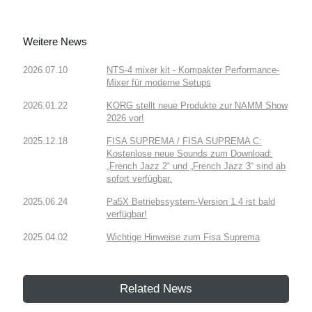
Weitere News
2026.07.10
NTS-4 mixer kit - Kompakter Performance-
Mixer für moderne Setups
2026.01.22
KORG stellt neue Produkte zur NAMM Show
2026 vor!
2025.12.18
FISA SUPREMA / FISA SUPREMA C:
Kostenlose neue Sounds zum Download:
„French Jazz 2“ und „French Jazz 3“ sind ab
sofort verfügbar.
2025.06.24
Pa5X Betriebssystem-Version 1.4 ist bald
verfügbar!
2025.04.02
Wichtige Hinweise zum Fisa Suprema
Related News