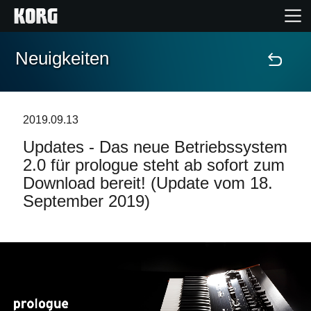
Neuigkeiten
Home
Produkte
2019.09.13
Updates - Das neue Betriebssystem
Extras
2.0 für prologue steht ab sofort zum
Download bereit! (Update vom 18.
Events
September 2019)
Support
Händlersuche
Shop