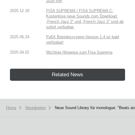
2026 vor!
2025.12.18
FISA SUPREMA / FISA SUPREMA C:
Kostenlose neue Sounds zum Download:
„French Jazz 2“ und „French Jazz 3“ sind ab
sofort verfügbar.
2025.06.24
Pa5X Betriebssystem-Version 1.4 ist bald
verfügbar!
2025.04.02
Wichtige Hinweise zum Fisa Suprema
Related News
Home
Neuigkeiten
Neue Sound Library für monologue: "Beats an