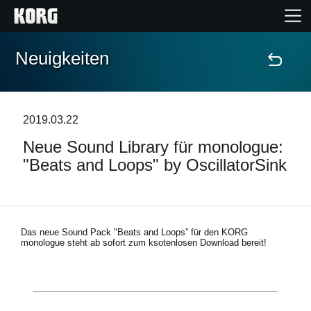
Neuigkeiten
Home
Produkte
2019.03.22
Neue Sound Library für monologue:
Extras
"Beats and Loops" by OscillatorSink
Events
Support
Das neue Sound Pack "Beats and Loops” für den KORG
monologue steht ab sofort zum ksotenlosen Download bereit!
Händlersuche
Shop