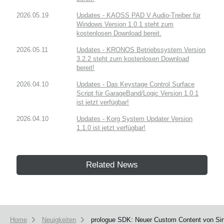
2026.05.19
Updates - KAOSS PAD V Audio-Treiber für
Windows Version 1.0.1 steht zum
kostenlosen Download bereit.
2026.05.11
Updates - KRONOS Betriebssystem Version
3.2.2 steht zum kostenlosen Download
bereit!
2026.04.10
Updates - Das Keystage Control Surface
Script für GarageBand/Logic Version 1.0.1
ist jetzt verfügbar!
2026.04.10
Updates - Korg System Updater Version
1.1.0 ist jetzt verfügbar!
Related News
Home
Neuigkeiten
prologue SDK: Neuer Custom Content von Si