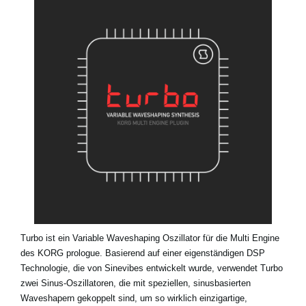
Neuigkeiten
Gebiet / Land
Social Media
Über KORG
Turbo ist ein Variable Waveshaping Oszillator für die Multi Engine
des KORG prologue. Basierend auf einer eigenständigen DSP
Technologie, die von Sinevibes entwickelt wurde, verwendet Turbo
zwei Sinus-Oszillatoren, die mit speziellen, sinusbasierten
Waveshapern gekoppelt sind, um so wirklich einzigartige,