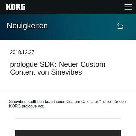
Neuigkeiten
Home
Produkte
2018.12.27
prologue SDK: Neuer Custom
Extras
Content von Sinevibes
Events
Support
Sinevibes stellt den brandneuen Custom Oszillator "Turbo" für den
KORG prologue vor.
Händlersuche
Shop