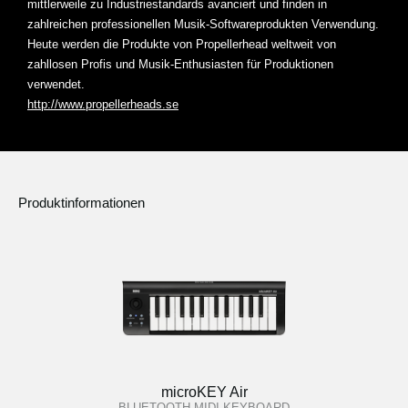
mittlerweile zu Industriestandards avanciert und finden in
zahlreichen professionellen Musik-Softwareprodukten Verwendung.
Heute werden die Produkte von Propellerhead weltweit von
zahllosen Profis und Musik-Enthusiasten für Produktionen
verwendet.
http://www.propellerheads.se
Produktinformationen
microKEY Air
BLUETOOTH MIDI KEYBOARD