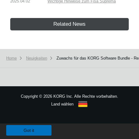
2025.04.02
Wichtige Hinweise zum Fisa Suprema
Related News
Home
Neuigkeiten
Zuwachs für das KORG Software Bundle - Re
Copyright
©
2026 KORG Inc. Alle Rechte vorbehalten.
Land wählen
Sitemap
We use cookies to give you the best experience on this website.
Learn m
Got it