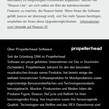
beinhaltet) zu vergünstigten Konditionen angeboten. Nutzen Sie
"Reason Lite", um sich selbst ein Bild der bahnbrechenden
Features zu machen, die Reason bietet. Wenn Ihnen die Software
gefällt (wovon wir überzeugt sind), und Sie mehr Spuren benötigen,
empfehlen wir Ihnen diese Upgrademöglichkeiten:
Informationen
zum Upgrade auf Reason 10
Über Propellerhead Software
Seit der Gründung 1994 ist Propellerhead
Software ein privat geführtes Unternehmen mit Sitz in Stockholm
(Schweden). Propellerhead, bekannt für den den besonders
musikalischen Ansatz seiner Produkte, hat bereits einige der
weltweit innovativsten Softwareprodukte für Musikproduktion sowie
eigenständige Benutzeroberflächen und Technologiestandards
hervorgebracht. Musiker, Produzenten und Medien loben die
Produkte Figure, Reason, ReCycle und ReBirth für ihren
hervorragenden Klang, ihre Inspiration sowie ihre herausragende
Qualität. Technologien wie ReWire und das REX Datenformat sind