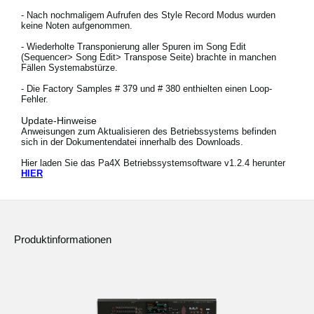
- Nach nochmaligem Aufrufen des Style Record Modus wurden
keine Noten aufgenommen.
- Wiederholte Transponierung aller Spuren im Song Edit
Neuigkeiten
(Sequencer> Song Edit> Transpose Seite) brachte in manchen
Fällen Systemabstürze.
Gebiet / Land
- Die Factory Samples # 379 und # 380 enthielten einen Loop-
Fehler.
Social Media
Update-Hinweise
Anweisungen zum Aktualisieren des Betriebssystems befinden
sich in der Dokumentendatei innerhalb des Downloads.
Über KORG
Hier laden Sie das Pa4X Betriebssystemsoftware v1.2.4 herunter
HIER
Produktinformationen