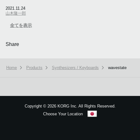
2021.11.24
山木隆一郎
全てを表示
Share
Home
Products
Synthesizers / Keyboards
wavestate
本ウェブサイトでは、お客様の利用状況を分析および、カスタマイズし
ービスを提供するために、cookieを使用しています。
詳しい説明はこち
Copyright
©
2026 KORG Inc. All Rights Reserved.
OK
Choose Your Location
Sitemap