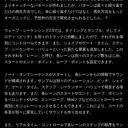
よりキャッチーなパターンが作れましたが、パターンは延々と繰り返す
だけの再生方法でした。単に繰り返すだけではなく、再生方法をもっと
オーガニックに、予想外の方法で変化させられるとしたら…？
ウェーブ・シーケンシング2.0では、タイミングとサンプル、そしてメ
ロディ（ピッチ）を別々のトラックに分離しましたので、それぞれを個
別にコントロールできます。また、シェイプやゲート・タイム、ステッ
プ・シーケンサー・バリューといった新たな要素も追加しました。この
それぞれを「レーン」と呼び、各レーンは別々のステップ数をはじめ、
スタートやエンド・ポイント、ループ・ポイントを設定できます。
ノート・オンでシーケンスがスタートし、各レーンからの情報でサウン
ドが構成されます。サンプルは別々のデュレーション、ピッチ、シェイ
プ、ゲート・タイム、ステップ・シーケンサー・バリューで発音する場
合もあります。また、各レーンのスタートやエンド、ループ・ポイント
をベロシティやLFO、エンベロープ、Modノブなどのコントローラーで
個別にモジュレーションさせることもできます。これにより、コードの
各音が別々に変化していくサウンドも作り出せます。
また、リアルタイム・コントロールで各レーンのステップの順序をラン