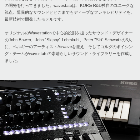
の開発を行ってきました。wavestateは、KORG R&D独自のユニークな
視点、驚異的なサウンドとどこまでもディープなフレキシビリティを、
最新技術で開発したモデルです。
オリジナルのWavestationで中心的役割を担ったサウンド・デザイナー
のJohn Bowen、John "Skippy" Lehmkuhl、Peter "Ski" Schwartzの3人
に、ベルギーのアーティストAirwaveを迎え、そしてコルグのボイシン
グ・チームがwavestateの素晴らしいサウンド・ライブラリーを作成し
ました。