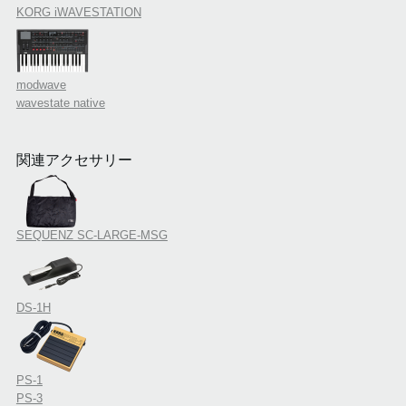
KORG iWAVESTATION
modwave
wavestate native
関連アクセサリー
SEQUENZ SC-LARGE-MSG
DS-1H
PS-1
PS-3