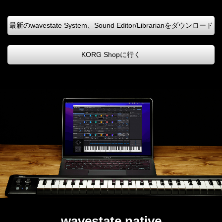
最新のwavestate System、Sound Editor/Librarianをダウンロード
KORG Shopに行く
wavestate native