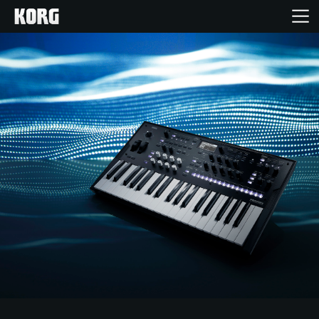
Home
Products
Import Products
Features
Events
Support
Store Locator