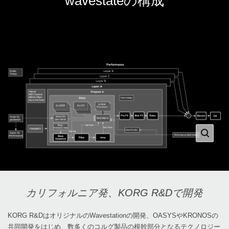
wavestateの構成
カリフォルニア発、KORG R&Dで開発
KORG R&DはオリジナルのWavestationの開発、OASYSやKRONOSの
共同開発をはじめ、数多くのコルグ製品の根幹部分となるテクノロジー