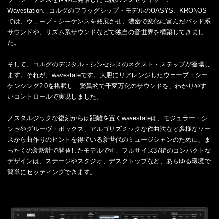
Wavestation。コルグのフラッグシップ・モデルのOASYS、KRONOS
では、ウェーブ・シーケンスを発展させ、濃密で変化に富んだパッド系
サウンドや、リズム系サウンドなどで独自の音世界を構築してきまし
た。
そして、コルグのデジタル・シンセシスのネクスト・ステップが登場し
ます。それが、wavestateです。大胆にリアレンジしたウェーブ・シー
ケンシング2.0を搭載し、驚異的で千変万化のサウンドを、わかりやす
いコントロールで実現しました。
ノスタルジックな復刻からは距離を置くwavestateは、モジュラー・シ
ンセやグルーヴ・ボックス、アルゴリズミックな作曲法など多様なソー
スから曲作りのヒントを得ている新世代のミュージシャンのために、ま
ったくの新設計で開発したモデルです。フルサイズ37鍵のコンパクトな
デザインは、ステージやスタジオ、デスクトップなど、あらゆる環境で
簡単にセッティングできます。