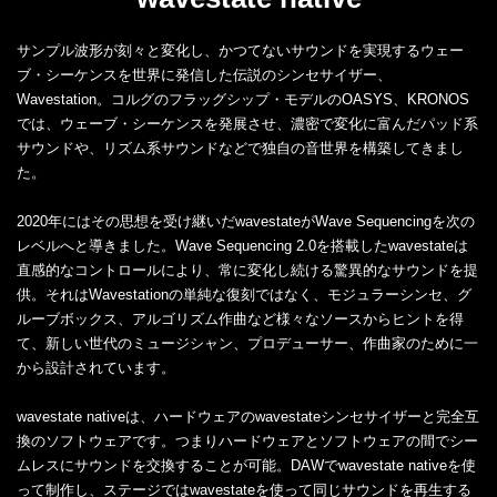
サンプル波形が刻々と変化し、かつてないサウンドを実現するウェー
ブ・シーケンスを世界に発信した伝説のシンセサイザー、
Wavestation。コルグのフラッグシップ・モデルのOASYS、KRONOS
では、ウェーブ・シーケンスを発展させ、濃密で変化に富んだパッド系
サウンドや、リズム系サウンドなどで独自の音世界を構築してきまし
た。
2020年にはその思想を受け継いだwavestateがWave Sequencingを次の
レベルへと導きました。Wave Sequencing 2.0を搭載したwavestateは
直感的なコントロールにより、常に変化し続ける驚異的なサウンドを提
供。それはWavestationの単純な復刻ではなく、モジュラーシンセ、グ
ルーブボックス、アルゴリズム作曲など様々なソースからヒントを得
て、新しい世代のミュージシャン、プロデューサー、作曲家のために一
から設計されています。
wavestate nativeは、ハードウェアのwavestateシンセサイザーと完全互
換のソフトウェアです。つまりハードウェアとソフトウェアの間でシー
ムレスにサウンドを交換することが可能。DAWでwavestate nativeを使
って制作し、ステージではwavestateを使って同じサウンドを再生する