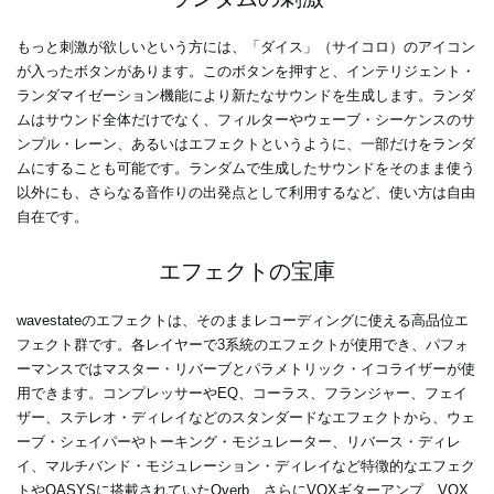
もっと刺激が欲しいという方には、「ダイス」（サイコロ）のアイコン
が入ったボタンがあります。このボタンを押すと、インテリジェント・
ランダマイゼーション機能により新たなサウンドを生成します。ランダ
ムはサウンド全体だけでなく、フィルターやウェーブ・シーケンスのサ
ンプル・レーン、あるいはエフェクトというように、一部だけをランダ
ムにすることも可能です。ランダムで生成したサウンドをそのまま使う
以外にも、さらなる音作りの出発点として利用するなど、使い方は自由
自在です。
エフェクトの宝庫
wavestateのエフェクトは、そのままレコーディングに使える高品位エ
フェクト群です。各レイヤーで3系統のエフェクトが使用でき、パフォ
ーマンスではマスター・リバーブとパラメトリック・イコライザーが使
用できます。コンプレッサーやEQ、コーラス、フランジャー、フェイ
ザー、ステレオ・ディレイなどのスタンダードなエフェクトから、ウェ
ーブ・シェイパーやトーキング・モジュレーター、リバース・ディレ
イ、マルチバンド・モジュレーション・ディレイなど特徴的なエフェク
トやOASYSに搭載されていたOverb、さらにVOXギターアンプ、VOX