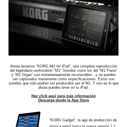
Noticias
Ubicación
Redes Sociales
Acerca de KORG
Ahora lazamos "KORG iM1 for iPad",
una completa reproducción
del legendario workstation "M1"
Sonidos como los del “M1 Piano”
y “M1 Organ” son instantaneamente reconocibles , y no pueden
ser capturados meramente como especificaciones. Estos son
sonidos que sólo podían ser producidos por el M1. Y eso es lo que
ahora puedes tener en tu iPad.
Haz click aquí para más información
Descarga desde la App Store
“KORG Gadget”, la app de producción de
música móvil lanza la nueva versión 1.2,