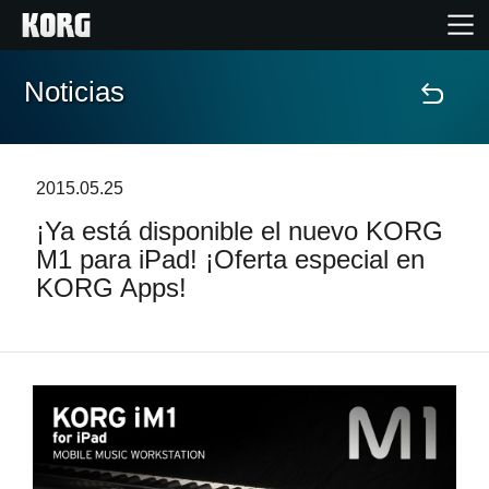
Noticias
Inicio
Productos
2015.05.25
¡Ya está disponible el nuevo KORG
Características
M1 para iPad! ¡Oferta especial en
KORG Apps!
Eventos
Soporte
Localizador de Tiendas