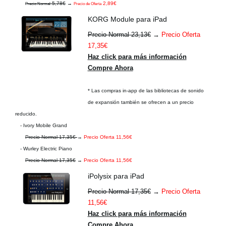
5,78€
→
2,89€
Precio Normal
Precio de Oferta
KORG Module para iPad
Precio Normal 23,13€
→
Precio Oferta
17,35€
Haz click para más información
Compre Ahora
* Las compras in-app de las bibliotecas de sonido
de expansión también se ofrecen a un precio
reducido.
- Ivory Mobile Grand
Precio Normal 17,35€
→
Precio Oferta 11,56€
- Wurley Electric Piano
Precio Normal 17,35€
→
Precio Oferta 11,56€
iPolysix para iPad
Precio Normal 17,35€
→
Precio Oferta
11,56€
Haz click para más información
Compre Ahora