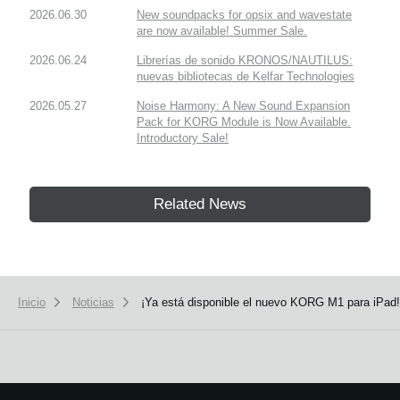
2026.06.30
New soundpacks for opsix and wavestate
are now available! Summer Sale.
2026.06.24
Librerías de sonido KRONOS/NAUTILUS:
nuevas bibliotecas de Kelfar Technologies
2026.05.27
Noise Harmony: A New Sound Expansion
Pack for KORG Module is Now Available.
Introductory Sale!
Related News
Inicio
Noticias
¡Ya está disponible el nuevo KORG M1 para iPad