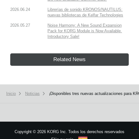
2026.06.24
Librerías de sonido KRONOS/NAUTILUS:
nuevas bibliotecas de Kelfar Technologies
2026.05.27
Noise Harmony: A New Sound Expansion
Pack for KORG Module is Now Available.
Introductory Sale!
Related News
Inicio
Noticias
¡Disponibles tres nuevas actualizaciones para 
Copyright
©
2026 KORG Inc. Todos los derechos reservados