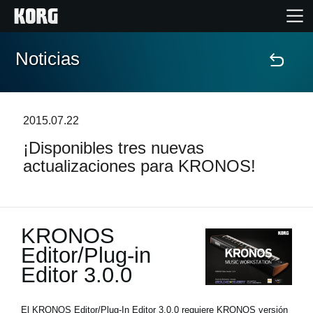
Noticias
Inicio
Productos
2015.07.22
¡Disponibles tres nuevas
Características
actualizaciones para KRONOS!
Eventos
Soporte
KRONOS
Editor/Plug-in
Editor 3.0.0
Localizador de Tiendas
El KRONOS Editor/Plug-In Editor 3.0.0 requiere KRONOS versión