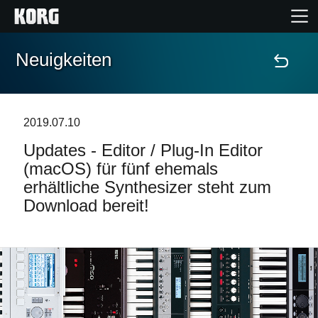
Neuigkeiten
Home
Produkte
2019.07.10
Updates - Editor / Plug-In Editor
Extras
(macOS) für fünf ehemals
erhältliche Synthesizer steht zum
Events
Download bereit!
Support
Händlersuche
Shop