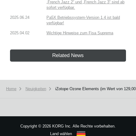
„French Jazz 2“ und „French Jazz 3“ sind ab
sofort verfügbar.
2025.06.24
Pa5X Betriebssystem-Version 1.4 ist bald
verfügbar!
2025.04.02
Wichtige Hinweise zum Fisa Suprema
Related News
Home
Neuigkeiten
iZotope Ozone Elements (im Wert von 129,00
Copyright
©
2026 KORG Inc. Alle Rechte vorbehalten.
Land wählen