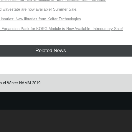
d wavestate are now available! Summer Sale.
ries: New libraries from Kelfar Technologies
Expansion Pack for KORG Module is Now Available. Introductory Sale!
Related News
n el Winter NAMM 2019!
e.
Learn more