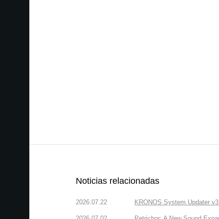
Noticias relacionadas
2026.07.22
KRONOS System Updater v3.2.
2026.07.02
Petrichor: A New Sound Expa