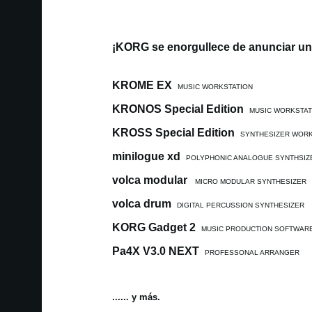
¡KORG se enorgullece de anunciar un
KROME EX
MUSIC WORKSTATION
KRONOS Special Edition
MUSIC WORKSTAT
KROSS Special Edition
SYNTHESIZER WORK
minilogue xd
POLYPHONIC ANALOGUE SYNTHSIZ
volca modular
MICRO MODULAR SYNTHESIZER
volca drum
DIGITAL PERCUSSION SYNTHESIZER
KORG Gadget 2
MUSIC PRODUCTION SOFTWAR
Pa4X V3.0 NEXT
PROFESSONAL ARRANGER
...... y más.