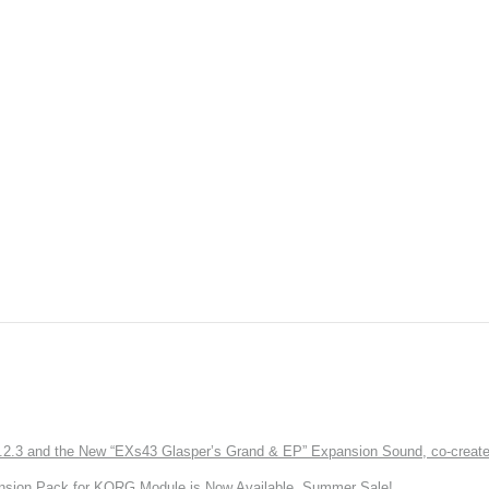
3 and the New “EXs43 Glasper’s Grand & EP” Expansion Sound, co-created w
nsion Pack for KORG Module is Now Available. Summer Sale!