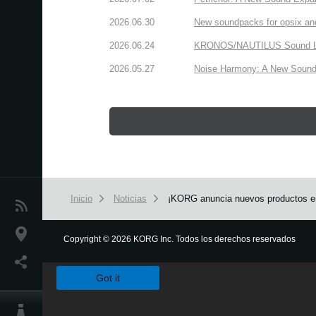
2026.06.30
New soundpacks for opsix an
2026.06.24
KRONOS/NAUTILUS Sound Libra
2026.05.27
Noise Harmony: A New Sound 
Inicio
Noticias
¡KORG anuncia nuevos productos e
Noticias
Ubicación
Copyright
©
2026 KORG Inc. Todos los derechos reservados
We use cookies to give you the best experience on this websit
Redes Sociales
Got it
Acerca de KORG