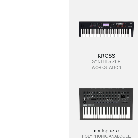
KROSS
SYNTHESIZER
WORKSTATION
minilogue xd
POLYPHONIC ANALOGUE