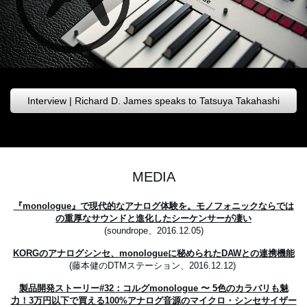
Interview | Richard D. James speaks to Tatsuya Takahashi
MEDIA
『monologue』で現代的なアナログ体験を。モノフォニックならでは
の重厚なサウンドと進化したシーケンサーが凄い
(soundrope、2016.12.05)
KORGのアナログシンセ、monologueに秘められたDAWとの連携機能
(藤本健のDTMステーション、2016.12.12)
製品開発ストーリー#32：コルグmonologue 〜 5色のカラバリも魅
力！3万円以下で買える100%アナログ音源のマイクロ・シンセサイザー