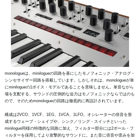
monologueは、minilogueの回路を基にしたモノフォニック・アナログ・
シンセサイザー回路を搭載しています。しかしそれは、monologueが単
にminilogueの1ボイス・モデルであることを意味しません。単音ながら
場を支配する、サウンドの圧倒的な迫力はモノフォニックならではのも
ので、そのためmonologueの回路は徹底的に再設計されています。
構成は2VCO、1VCF、1EG、1VCA、1LFO。オシレーターの倍音を形
成するウェーブ・シェイプや、シンク／リング・スイッチといった
minilogue同様の特徴的な回路に加え、フィルター部分には2ポール・フ
ィルターを採用してより攻撃的なサウンドに。また音に倍音や歪みを加