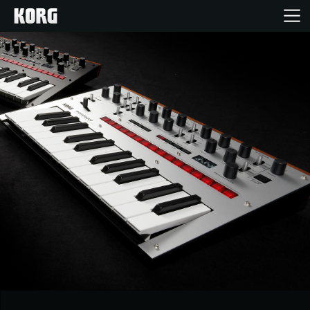
Home
Products
Import Products
Features
Events
Support
Store Locator