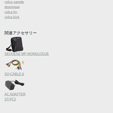
volca sample
drumlogue
volca fm
volca kick
関連アクセサリー
SEQUENZ MP-MONOLOGUE
SQ-CABLE-6
AC ADAPTER
ST-PC2