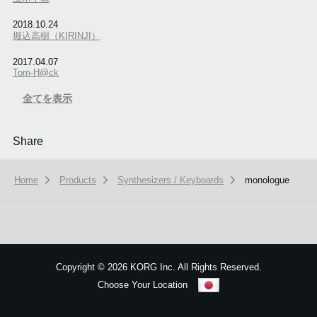
2018.10.24
堀込高樹（KIRINJI）
2017.04.07
Tom-H@ck
全てを表示
Share
Home
Products
Synthesizers / Keyboards
monologue
本ウェブサイトでは、お客様の利用状況を分析および、カスタマイズし
ービスを提供するために、cookieを使用しています。
詳しい説明はこち
Copyright
©
2026 KORG Inc. All Rights Reserved.
Choose Your Location
OK
Sitemap