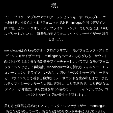
場。
フル・プログラマブルのアナログ・シンセシスを、すべてのプレイヤー
へ届ける。4ボイス・ポリフォニックであるminilogueと同じデザイン、
操作性、ビルド・クオリティ、プライス・レンジ、そしてなにより同じ
スピリットのもとに、新世代のモノフォニック・シンセサイザーが誕生
しました。
monologueは25 keyのフル・プログラマブル・モノフォニック・アナロ
グ・シンセサイザーです。minilogueをベースにしながらも、サウンド
面においては全く異なる部分をフィーチャーし、パワフルなモノフォニ
ック・シンセとして再設計。monologueの全く新たなフィルター、モジ
ュレーション、ドライブ、LFOが、力強いベースやシャープなリードな
ど、1ボイスでこそ活きる強力なモノ・サウンドを生み出します。また
ステップ・シーケンサーも大幅に拡張し、より直感的で、より複雑なエ
ディットが可能に。さらに目を奪う5色のカラー・ラインナップが、コ
ンパクトながらも強い個性を主張します。
美しさと狂気を秘めたモノフォニック・シンセサイザー、monologue。
あなただけのカラーで、あなただけのサウンドを手に入れて下さい。