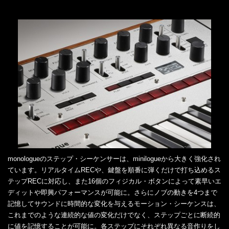
monologueのステップ・シーケンサーは、minilogueから大きく強化され
ています。リアルタイムRECや、鍵盤を順番に弾くだけで打ち込めるス
テップRECに対応し、また16個のフィジカル・ボタンによって素早いエ
ディットや即興パフォーマンスが可能に。さらにノブの動きを4つまで
記憶してサウンドに時間的な変化を与えるモーション・シーケンスは、
これまでのような連続的な値の変化だけでなく、ステップごとに断続的
に値を記憶することが可能に。各ステップにそれぞれ異なる音作りをし