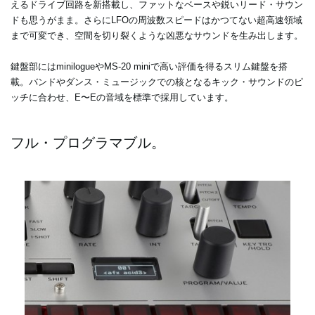
えるドライブ回路を新搭載し、ファットなベースや鋭いリード・サウン
ドも思うがまま。さらにLFOの周波数スピードはかつてない超高速領域
まで可変でき、空間を切り裂くような凶悪なサウンドを生み出します。
鍵盤部にはminilogueやMS-20 miniで高い評価を得るスリム鍵盤を搭
載。バンドやダンス・ミュージックでの核となるキック・サウンドのピ
ッチに合わせ、E〜Eの音域を標準で採用しています。
フル・プログラマブル。