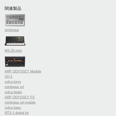
関連製品
minilogue
MS-20 mini
ARP ODYSSEY Module
SQ-1
volca keys
minilogue xd
volca beats
ARP ODYSSEY FS
minilogue xd module
volca bass
NTS-1 digital kit