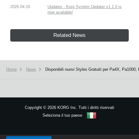
2026.04.10
Updates - Korg System Updater v1.1.0 is
now available!
Related News
Home
News
Disponibili nuovi Styles Gratuiti per Pa4X, Pa1000,
Copyright
©
2026 KORG Inc. Tutti i diritti riservati
Seleziona il tuo paese
Mappa del sito
We use cookies to give you the best experience on this website.
Learn m