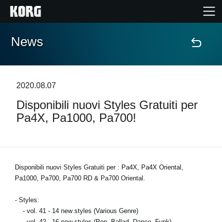
News
Home
Prodotti
2020.08.07
Disponibili nuovi Styles Gratuiti per
Contenuti
Pa4X, Pa1000, Pa700!
Eventi
Supporto tecnico
Disponibili nuovi Styles Gratuiti per :
Pa4X, Pa4X Oriental,
Pa1000, Pa700, Pa700 RD & Pa700 Oriental.
Dove Acquistare
- Styles:
- vol. 41 - 14 new styles (Various Genre)
- vol. 42 - 16 new styles (Pop, Ballad, Dance, Funk)