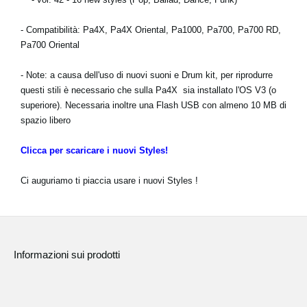
News
- Compatibilità: Pa4X, Pa4X Oriental, Pa1000, Pa700, Pa700 RD,
Paesi
Pa700 Oriental
Social Media
- Note: a causa dell'uso di nuovi suoni e Drum kit, per riprodurre
questi stili è necessario che sulla Pa4X sia installato l'OS V3 (o
superiore). Necessaria inoltre una Flash USB con almeno 10 MB di
A proposito di Korg
spazio libero
Clicca per scaricare i nuovi Styles!
Ci auguriamo ti piaccia usare i nuovi
Styles
!
Informazioni sui prodotti