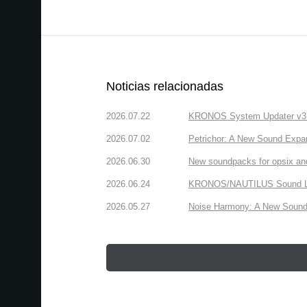
Noticias relacionadas
2026.07.22
KRONOS System Updater v3.2.
2026.07.02
Petrichor: A New Sound Expa
2026.06.30
New soundpacks for opsix an
2026.06.24
KRONOS/NAUTILUS Sound Libra
2026.05.27
Noise Harmony: A New Sound 