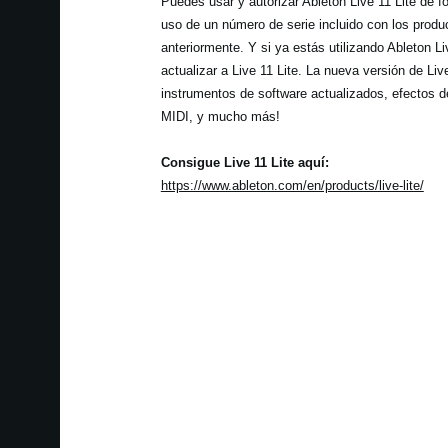
Puedes usar y autorizar Ableton Live 11 Lite de f
uso de un número de serie incluido con los prod
anteriormente. Y si ya estás utilizando Ableton L
actualizar a Live 11 Lite. La nueva versión de Live
instrumentos de software actualizados, efectos d
MIDI, y mucho más!
Consigue Live 11 Lite aquí:
https://www.ableton.com/en/products/live-lite/