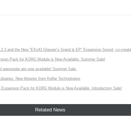
3 and the New “EXs43 Glasper’s Grand & EP” Expansion Sound, co-created w
nsion Pack for KORG Module is Now Available. Summer Sale!
d wavestate are now available! Summer Sale.
ries: New libraries from Kelfar Technologies
Expansion Pack for KORG Module is Now Available. Introductory Sale!
Related News