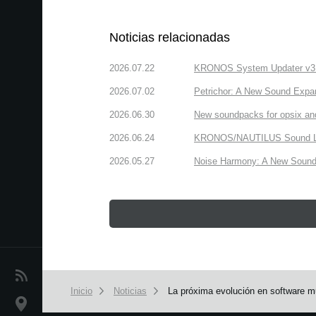
Noticias relacionadas
2026.07.22
KRONOS System Updater v3.2.
2026.07.02
Petrichor: A New Sound Expa
2026.06.30
New soundpacks for opsix an
2026.06.24
KRONOS/NAUTILUS Sound Libra
2026.05.27
Noise Harmony: A New Sound 
Noticias
Inicio
Noticias
La próxima evolución en software m
Ubicación