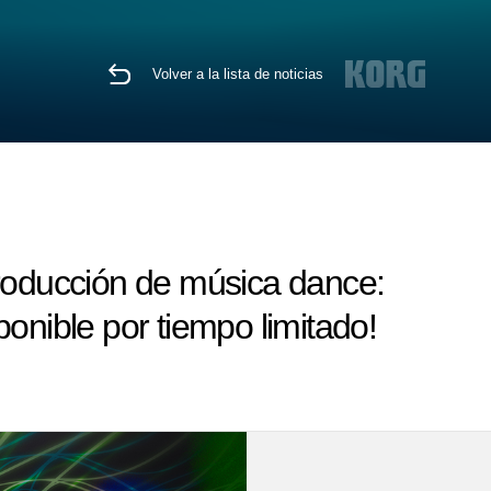
Volver a la lista de noticias
producción de música dance:
nible por tiempo limitado!