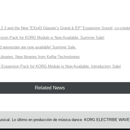
3 and the New “EXs43 Glasper’s Grand & EP” Expansion Sound, co-created w
nsion Pack for KORG Module is Now Available. Summer Sale!
d wavestate are now available! Summer Sale.
ries: New libraries from Kelfar Technologies
Expansion Pack for KORG Module is Now Available. Introductory Sale!
Related News
usical. Lo último en producción de música dance: KORG ELECTRIBE WAVE ya e