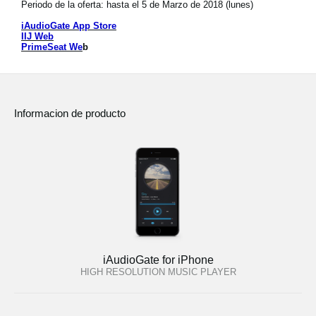
Periodo de la oferta: hasta el 5 de Marzo de 2018 (lunes)
Noticias
iAudioGate App Store
Ubicación
IIJ Web
PrimeSeat We
b
Redes Sociales
Informacion de producto
Acerca de KORG
iAudioGate for iPhone
HIGH RESOLUTION MUSIC PLAYER