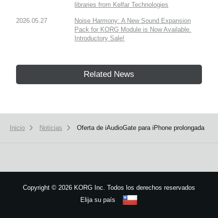
libraries from Kelfar Technologies
2026.05.27
Noise Harmony: A New Sound Expansion
Pack for KORG Module is Now Available.
Introductory Sale!
Related News
Inicio
Noticias
Oferta de iAudioGate para iPhone prolongada
Copyright
©
2026 KORG Inc. Todos los derechos reservados
Elija su país
Mapa del sitio