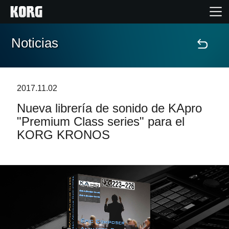
Noticias
Inicio
Productos
2017.11.02
Nueva librería de sonido de KApro
Características
"Premium Class series" para el
KORG KRONOS
Eventos
Soporte
Localizador de Tiendas