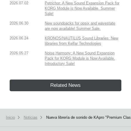
2026.07.02
Petrichor: A New Sound Expansion Pack for
KORG Module is Now Available. Summer
Sale!
2026.06.30
New soundpacks for opsix and wavestate
are now available! Summer Sale.
2026.06.24
KRONOS/NAUTILUS Sound Libraries: New
libraries from Kelfar Technologies
2026.05.27
Noise Harmony: A New Sound Expansion
Pack for KORG Module is Now Available.
Introductory Sale!
Related News
Inicio
Noticias
Nueva librería de sonido de KApro "Premium Cl