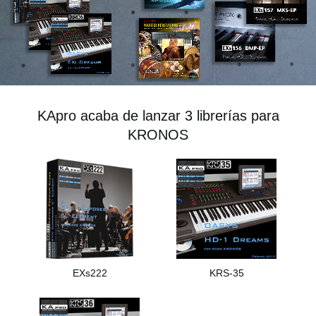
Noticias
Ubicación
Redes Sociales
KApro acaba de lanzar 3 librerías para
Acerca de KORG
KRONOS
EXs222
KRS-35