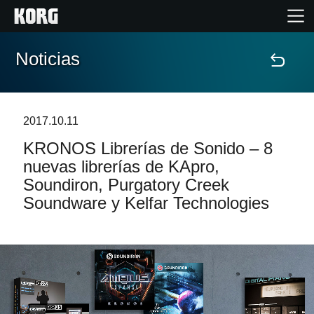
Noticias
Inicio
Productos
2017.10.11
KRONOS Librerías de Sonido – 8
Características
nuevas librerías de KApro,
Soundiron, Purgatory Creek
Eventos
Soundware y Kelfar Technologies
Soporte
Localizador de Tiendas