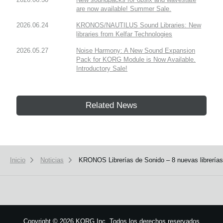
are now available! Summer Sale.
2026.06.24
KRONOS/NAUTILUS Sound Libraries: New
libraries from Kelfar Technologies
2026.05.27
Noise Harmony: A New Sound Expansion
Pack for KORG Module is Now Available.
Introductory Sale!
Related News
Inicio
Noticias
KRONOS Librerías de Sonido – 8 nuevas librerías
Copyright
©
2026 KORG Inc. Todos los derechos reservados