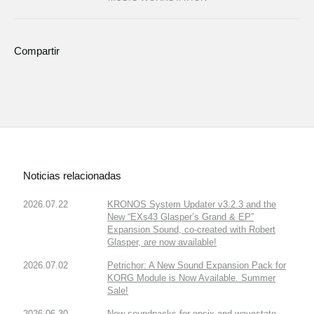
Compartir
Noticias relacionadas
2026.07.22
KRONOS System Updater v3.2.3 and the
New “EXs43 Glasper’s Grand & EP”
Expansion Sound, co-created with Robert
Glasper, are now available!
2026.07.02
Petrichor: A New Sound Expansion Pack for
KORG Module is Now Available. Summer
Sale!
2026.06.30
New soundpacks for opsix and wavestate