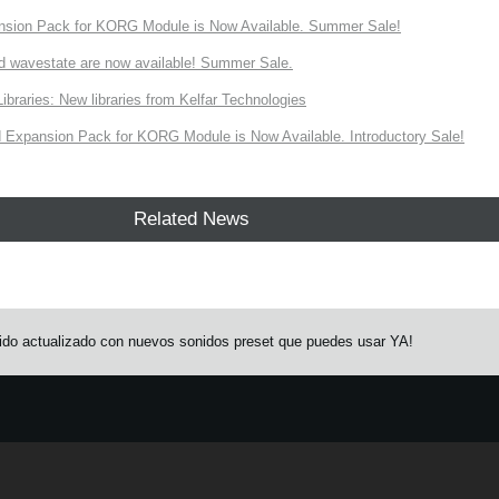
nsion Pack for KORG Module is Now Available. Summer Sale!
d wavestate are now available! Summer Sale.
ries: New libraries from Kelfar Technologies
Expansion Pack for KORG Module is Now Available. Introductory Sale!
Related News
do actualizado con nuevos sonidos preset que puedes usar YA!
e.
Learn more