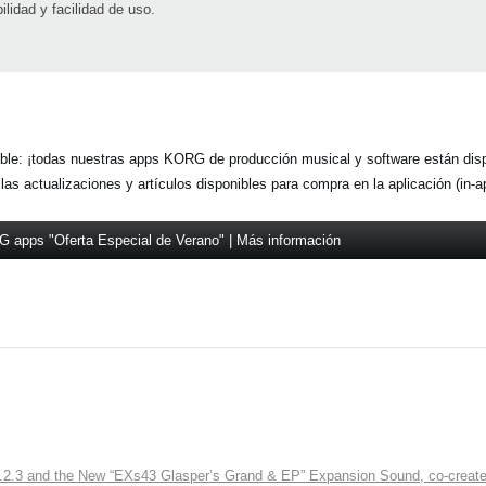
lidad y facilidad de uso.
nible: ¡todas nuestras apps KORG de producción musical y software están dis
as actualizaciones y artículos disponibles para compra en la aplicación (in-a
 apps "Oferta Especial de Verano" | Más información
3 and the New “EXs43 Glasper’s Grand & EP” Expansion Sound, co-created w