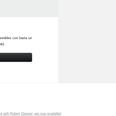
ponibles con hasta un
pp).
ith Robert Glasper, are now available!