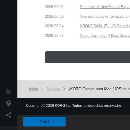
2026.07.02
Petrichor: A New Sound Expa
2026.06.30
New soundpacks for opsix an
2026.06.24
KRONOS/NAUTILUS Sound Libra
2026.05.27
Noise Harmony: A New Sound 
Inicio
Noticias
¡KORG Gadget para Mac / iOS ha si
Noticias
Ubicación
Copyright
©
2026 KORG Inc. Todos los derechos reservados
We use cookies to give you the best experience on this websit
Redes Sociales
Got it