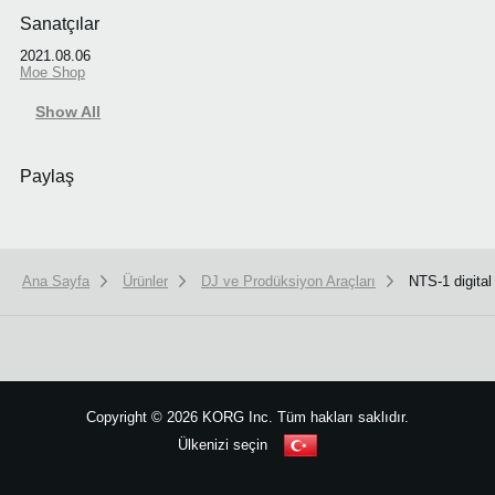
Sanatçılar
2021.08.06
Moe Shop
Show All
Paylaş
Ana Sayfa
Ürünler
DJ ve Prodüksiyon Araçları
NTS-1 digital 
We use cookies to give you the best experience on this website.
Learn m
Got it
Copyright
©
2026 KORG Inc. Tüm hakları saklıdır.
Ülkenizi seçin
Site Haritası