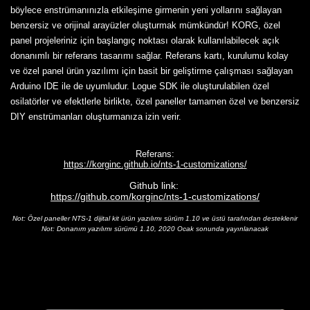
böylece enstrümanınızla etkileşime girmenin yeni yollarını sağlayan
benzersiz ve orijinal arayüzler oluşturmak mümkündür! KORG, özel
panel projeleriniz için başlangıç noktası olarak kullanılabilecek açık
donanımlı bir referans tasarımı sağlar. Referans kartı, kurulumu kolay
ve özel panel ürün yazılımı için basit bir geliştirme çalışması sağlayan
Arduino IDE ile de uyumludur. Logue SDK ile oluşturulabilen özel
osilatörler ve efektlerle birlikte, özel paneller tamamen özel ve benzersiz
DIY enstrümanları oluşturmanıza izin verir.
Referans:
https://korginc.github.io/nts-1-customizations/
Github link:
https://github.com/korginc/nts-1-customizations/
Not: Özel paneller NTS-1 dijital kit ürün yazılımı sürüm 1.10 ve üstü tarafından desteklenir
Not: Donanım yazılımı sürümü 1.10, 2020 Ocak sonunda yayınlanacak