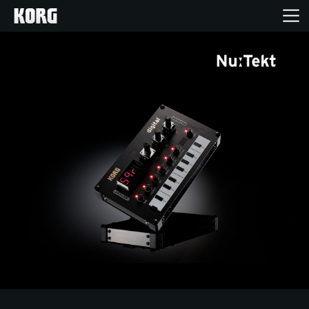
Ana Sayfa
Ürünler
Özellikler
Etkinlikler
Destek
Mağaza Bulucu