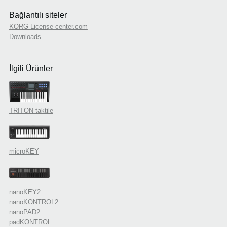
Bağlantılı siteler
KORG License center.com
Downloads
İlgili Ürünler
TRITON taktile
microKEY
nanoKEY2
nanoKONTROL2
nanoPAD2
padKONTROL