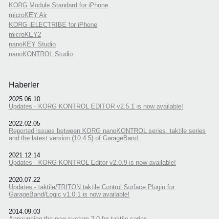
KORG Module Standard for iPhone
microKEY Air
KORG iELECTRIBE for iPhone
microKEY2
nanoKEY Studio
nanoKONTROL Studio
Haberler
2025.06.10
Updates - KORG KONTROL EDITOR v2.5.1 is now available!
2022.02.05
Reported issues between KORG nanoKONTROL series, taktile series
and the latest version (10.4.5) of GarageBand.
2021.12.14
Updates - KORG KONTROL Editor v2.0.9 is now available!
2020.07.22
Updates - taktile/TRITON taktile Control Surface Plugin for
GarageBand/Logic v1.0.1 is now available!
2014.09.03
Announcing the new system 2.0 for taktile series.