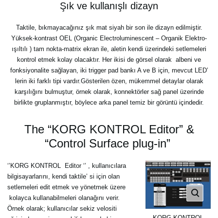
Şık ve kullanışlı dizayn
Taktile, bıkmayacağınız şık mat siyah bir son ile dizayn edilmiştir.
Yüksek-kontrast OEL (Organic Electroluminescent – Organik Elektro-
ışıltılı ) tam nokta-matrix ekran ile, aletin kendi üzerindeki setlemeleri
kontrol etmek kolay olacaktır. Her ikisi de görsel olarak albeni ve
fonksiyonalite sağlayan, iki trigger pad bankı A ve B için, mevcut LED’
lerin iki farklı tipi vardır.Gösterilen özen, mükemmel detaylar olarak
karşılığını bulmuştur, örnek olarak, konnektörler sağ panel üzerinde
birlikte gruplanmıştır, böylece arka panel temiz bir görüntü içindedir.
The “KORG KONTROL Editor” &
“Control Surface plug-in”
‘’KORG KONTROL Editor ‘’ , kullanıcılara
bilgisayarlarını, kendi taktile’ si için olan
setlemeleri edit etmek ve yönetmek üzere
kolayca kullanabilmeleri olanağını verir.
Örnek olarak; kullanıcılar sekiz velositi
KORG KONTROL