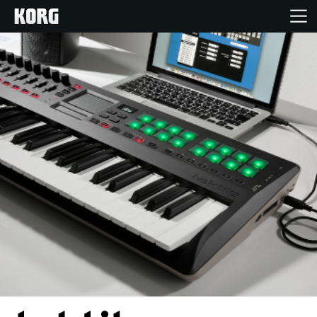
Ana Sayfa
Ürünler
Özellikler
Etkinlikler
Destek
Mağaza Bulucu