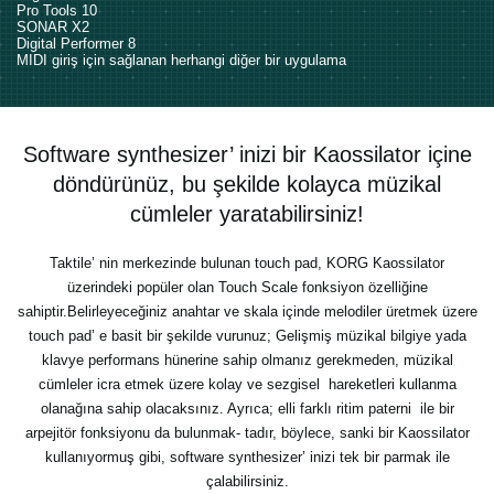
Pro Tools 10
SONAR X2
Digital Performer 8
MIDI giriş için sağlanan herhangi diğer bir uygulama
Software synthesizer’ inizi bir Kaossilator içine
döndürünüz, bu şekilde kolayca müzikal
cümleler yaratabilirsiniz!
Taktile’ nin merkezinde bulunan touch pad, KORG Kaossilator
üzerindeki popüler olan Touch Scale fonksiyon özelliğine
sahiptir.Belirleyeceğiniz anahtar ve skala içinde melodiler üretmek üzere
touch pad’ e basit bir şekilde vurunuz; Gelişmiş müzikal bilgiye yada
klavye performans hünerine sahip olmanız gerekmeden, müzikal
cümleler icra etmek üzere kolay ve sezgisel hareketleri kullanma
olanağına sahip olacaksınız. Ayrıca; elli farklı ritim paterni ile bir
arpejitör fonksiyonu da bulunmak- tadır, böylece, sanki bir Kaossilator
kullanıyormuş gibi, software synthesizer’ inizi tek bir parmak ile
çalabilirsiniz.