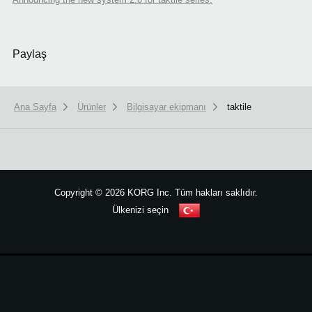
Paylaş
Ana Sayfa
Ürünler
Bilgisayar ekipmanı
taktile
We use cookies to give you the best experience on this website.
Learn m
Copyright
©
2026 KORG Inc. Tüm hakları saklıdır.
Got it
Ülkenizi seçin
Site Haritası