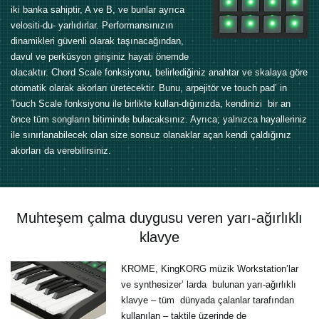
iki banka sahiptir, A ve B, ve bunlar ayrıca
velositi-du- yarlıdırlar. Performansınızın
dinamikleri güvenli olarak taşınacağından,
davul ve perküsyon girişiniz hayati önemde
olacaktır. Chord Scale fonksiyonu, belirlediğiniz anahtar ve skalaya göre
otomatik olarak akorları üretecektir. Bunu, arpejitör ve touch pad’ in
Touch Scale fonksiyonu ile birlikte kullan-dığınızda, kendinizi bir an
önce tüm songların bitiminde bulacaksınız. Ayrıca; yalnızca hayalleriniz
ile sınırlanabilecek olan size sonsuz olanaklar açan kendi çaldığınız
akorları da verebilirsiniz.
Muhteşem çalma duygusu veren yarı-ağırlıklı
klavye
KROME, KingKORG müzik Workstation’lar
ve synthesizer’ larda bulunan yarı-ağırlıklı
klavye – tüm dünyada çalanlar tarafından
kullanılan – taktile üzerinde de