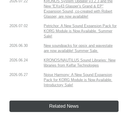
2026.07.22
KRONOS System Updater v3.2.3 and the
New “EXs43 Glasper’s Grand & EP”
Expansion Sound, co-created with Robert
Glasper, are now available!
2026.07.02
Petrichor: A New Sound Expansion Pack for
KORG Module is Now Available. Summer
Sale!
2026.06.30
New soundpacks for opsix and wavestate
are now available! Summer Sale.
2026.06.24
KRONOS/NAUTILUS Sound Libraries: New
libraries from Kelfar Technologies
2026.05.27
Noise Harmony: A New Sound Expansion
Pack for KORG Module is Now Available.
Introductory Sale!
Related News