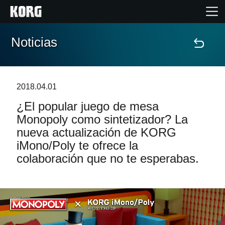
Noticias
Inicio
Productos
2018.04.01
¿El popular juego de mesa
Características
Monopoly como sintetizador? La
nueva actualización de KORG
Eventos
iMono/Poly te ofrece la
colaboración que no te esperabas.
Soporte
Localizador de Tiendas