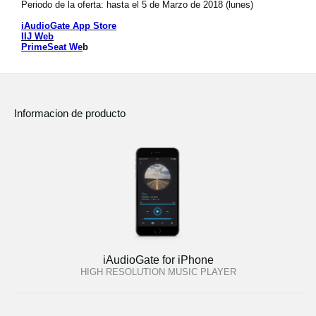
Periodo de la oferta: hasta el 5 de Marzo de 2018 (lunes)
Noticias
iAudioGate App Store
Ubicación
IIJ Web
PrimeSeat We
b
Redes Sociales
Informacion de producto
Acerca de KORG
iAudioGate for iPhone
HIGH RESOLUTION MUSIC PLAYER