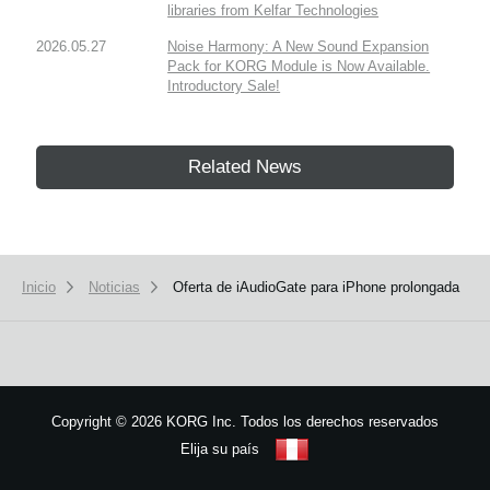
libraries from Kelfar Technologies
2026.05.27
Noise Harmony: A New Sound Expansion
Pack for KORG Module is Now Available.
Introductory Sale!
Related News
Inicio
Noticias
Oferta de iAudioGate para iPhone prolongada
Copyright
©
2026 KORG Inc. Todos los derechos reservados
Elija su país
Mapa del sitio