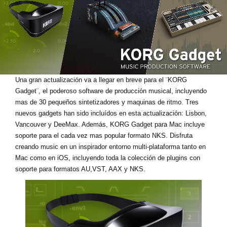
Noticias
Ubicación
Redes Sociales
Una gran actualización va a llegar en breve para el ¨KORG
Acerca de KORG
Gadget¨, el poderoso software de producción musical, incluyendo
mas de 30 pequeños sintetizadores y maquinas de ritmo. Tres
nuevos gadgets han sido incluídos en esta actualización: Lisbon,
Vancouver y DeeMax. Además, KORG Gadget para Mac incluye
soporte para el cada vez mas popular formato NKS. Disfruta
creando music en un inspirador entorno multi-plataforma tanto en
Mac como en iOS, incluyendo toda la colección de plugins con
soporte para formatos AU,VST, AAX y NKS.