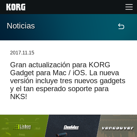
Noticias
Inicio
Productos
2017.11.15
Gran actualización para KORG
Características
Gadget para Mac / iOS. La nueva
versión incluye tres nuevos gadgets
Eventos
y el tan esperado soporte para
NKS!
Soporte
Localizador de Tiendas