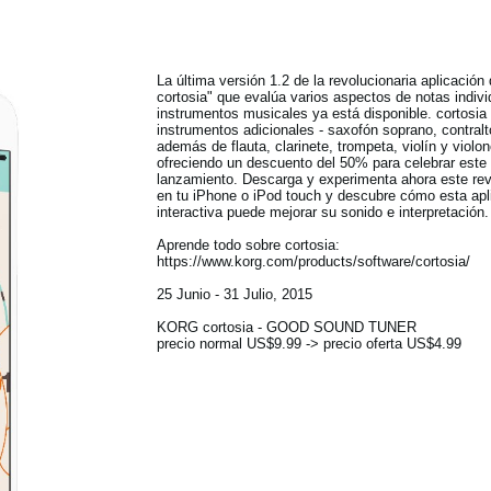
La última versión 1.2 de la revolucionaria aplicació
cortosia" que evalúa varios aspectos de notas indivi
instrumentos musicales ya está disponible. cortosia
instrumentos adicionales - saxofón soprano, contralto
además de flauta, clarinete, trompeta, violín y viol
ofreciendo un descuento del 50% para celebrar est
lanzamiento. Descarga y experimenta ahora este revo
en tu iPhone o iPod touch y descubre cómo esta apli
interactiva puede mejorar su sonido e interpretación.
Aprende todo sobre cortosia:
https://www.korg.com/products/software/cortosia/
25 Junio - 31 Julio, 2015
KORG cortosia - GOOD SOUND TUNER
precio normal US$9.99 -> precio oferta US$4.99