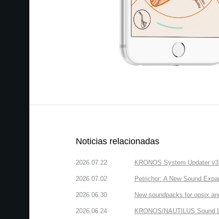
Noticias relacionadas
2026.07.22
KRONOS System Updater v3.2.
2026.07.02
Petrichor: A New Sound Expa
2026.06.30
New soundpacks for opsix an
2026.06.24
KRONOS/NAUTILUS Sound Libra