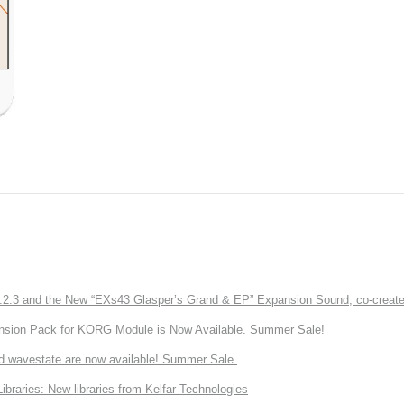
3 and the New “EXs43 Glasper’s Grand & EP” Expansion Sound, co-created w
nsion Pack for KORG Module is Now Available. Summer Sale!
d wavestate are now available! Summer Sale.
ries: New libraries from Kelfar Technologies