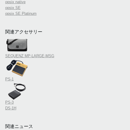
opsix native
opsix SE
opsix SE Platinum
関連アクセサリー
SEQUENZ MP-LARGE-MSG
PS-1
PS-3
DS-1H
関連ニュース