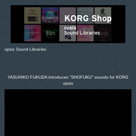
opsix Sound Libraries
.
YASUHIKO FUKUDA introduces "SHOFUKU" sounds for KORG
opsix