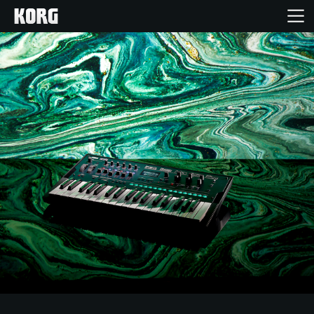
Home
Products
Import Products
Features
Events
Support
Store Locator