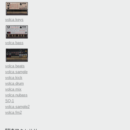
volca keys
volca bass
volca beats
volca sample
volca kick
volca drum
volca mix
volca nubass
SQ-1
volca sample2
volca fm2