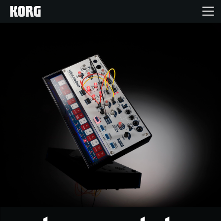
Home
Products
Import Products
Features
Events
Support
Store Locator