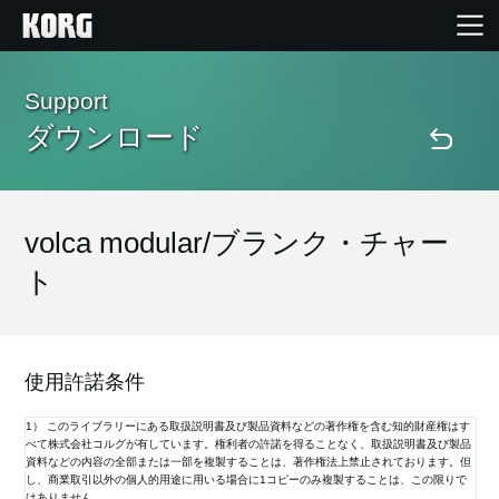
Home
Support
ダウンロード
Products
Import Products
volca modular/ブランク・チャー
ト
Features
Events
使用許諾条件
1） このライブラリーにある取扱説明書及び製品資料などの著作権を含む知的財産権はす
Support
べて株式会社コルグが有しています。権利者の許諾を得ることなく、取扱説明書及び製品
資料などの内容の全部または一部を複製することは、著作権法上禁止されております。但
し、商業取引以外の個人的用途に用いる場合に1コピーのみ複製することは、この限りで
Store Locator
はありません。