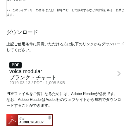
2） このライブラリーの全部 または一部をコピーして販売するなどの営業行為は一切禁じ
ます。
News
3） 取扱説明書及び製品資料などは製品を購入し、使用していただいているお客様のため
の資料であり、製品のご使用者を読者として想定しております。このライブラリーで公開
ダウンロード
Location
している取扱説明書について、購入されたお客様以外からのお問い合わせにはお応えでき
ない場合があります。ご了承ください。
上記ご使用条件に同意いただける方は以下のリンクからダウンロード
Social Media
してください。
4） このライブラリーには、弊社が発売したすべての機種の取扱説明書及び製品資料など
を揃えてはおりません。ご希望の機種の取扱説明書及び製品資料などが見当たらなかった
場合はご容赦ください。
About KORG
PDF
5） 取扱説明書及び製品資料などの内容は、製品の仕様変更などで予告なく変更される場
volca modular
合があります。 当サイトに掲載されている取扱説明書及び製品資料などの内容は、ご購入
ブランク・チャート
の機種に同梱されている取扱説明書や現時点で発売されている機種に同梱されている取扱
2019.03.13 / PDF : 1,008.5KB
説明書の内容と異なる場合があります。 このことをご了承の上、カタログ及び当ライブラ
リーの取扱説明書、製品資料は、製品に同梱されている取扱説明書及び製品資料などの補
PDFファイルをご覧になるためには、Adobe Readerが必要です。
足的情報としてご利用ください。
なお、Adobe ReaderはAdobe社のウェブサイトから無料でダウンロ
6） 株式会社コルグは、マニュアル・ライブラリー および指定のソフトウェアの使用、ま
ードすることができます。
たはそれらを使用できなかったことにより生じた損害（営業上の利益やデータの損失、そ
の他金銭的な損失）については一切責任を負いません。たとえ株式会社コルグからそのよ
うな損害の可能性があることについて予め知らされた場合でも同様です。
7） 本サービスは予告なく中止または内容を変更する場合もございます。あらかじめご了