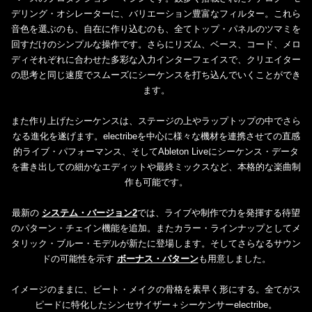
デリング・オシレーターに、バリエーション豊富なフィルター。これら
音色を選ぶのも、自在に作り込むのも、全てトップ・パネルのツマミを
回すだけのシンプルな操作です。さらにリズム、ベース、コード、メロ
ディそれぞれに合わせた多彩な入力インターフェイスで、クリエイター
の思考と同じ速度でスムーズにシーケンスを打ち込んでいくことができ
ます。
また作り上げたシーケンスは、ステージの上やラップトップの中でさら
なる進化を遂げます。electribeを中心に様々な機材を連携させての直感
的ライブ・パフォーマンス、そしてAbleton Liveにシーケンス・データ
を書き出しての細かなエディットや最終ミックスなど、本格的な楽曲制
作も可能です。
最新の
システム・バージョン2
では、ライブや制作で力を発揮する待望
のパターン・チェイン機能を追加。またカラー・ラインナップとしてメ
タリック・ブルー・モデルが新たに登場します。そしてさらなるサウン
ドの可能性を示す
ボーナス・パターン
も用意しました。
イメージのままに、ビート・メイクの骨格を素早く形にする。全てがス
ピードに特化したシンセサイザー＋シーケンサーelectribe。