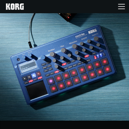
Home
Products
Import Products
Features
Events
Support
Store Locator