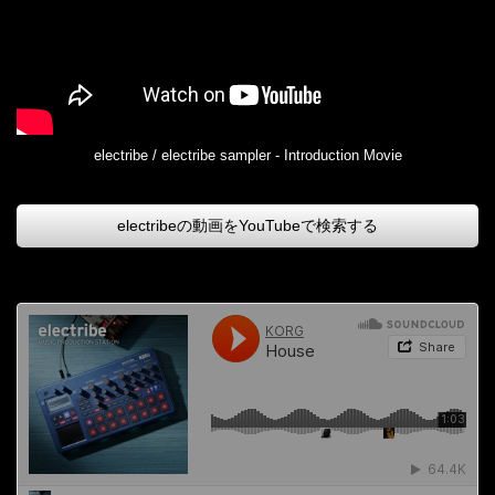
electribe / electribe sampler - Introduction Movie
electribeの動画をYouTubeで検索する