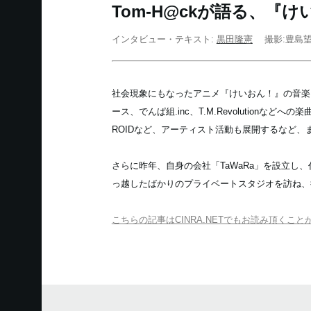
Tom-H@ckが語る、
インタビュー・テキスト:
黒田隆憲
撮影:豊島
社会現象にもなったアニメ『けいおん！』の音楽
ース、でんぱ組.inc、T.M.Revolutionな
ROIDなど、アーティスト活動も展開するなど、
さらに昨年、自身の会社「TaWaRa」を設立
っ越したばかりのプライベートスタジオを訪ね、
こちらの記事はCINRA.NETでもお読み頂くこと