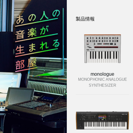
製品情報
monologue
MONOPHONIC ANALOGUE
SYNTHESIZER