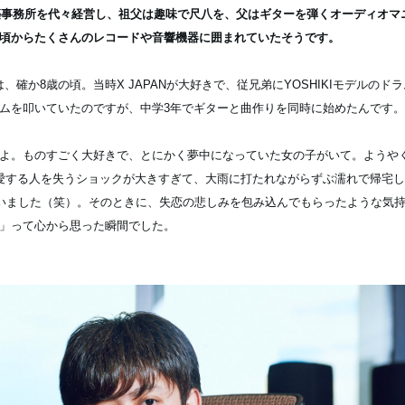
建築事務所を代々経営し、祖父は趣味で尺八を、父はギターを弾くオーディオマ
頃からたくさんのレコードや音響機器に囲まれていたそうです。
確か8歳の頃。当時X JAPANが大好きで、従兄弟にYOSHIKIモデルのド
ムを叩いていたのですが、中学3年でギターと曲作りを同時に始めたんです。
よ。ものすごく大好きで、とにかく夢中になっていた女の子がいて。ようや
愛する人を失うショックが大きすぎて、大雨に打たれながらずぶ濡れで帰宅
歌いました（笑）。そのときに、失恋の悲しみを包み込んでもらったような気
」って心から思った瞬間でした。