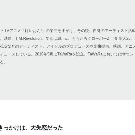
トTVアニメ『けいおん!』の楽曲を手がけ、その後、自身のアーティスト活動「O
、T.M.Revolution、でんぱ組.Inc、ももいろクローバーZ、清 竜人25
BOROSなどのアーティスト、アイドルのプロデュースや楽曲提供、映画、アニ
ースしている。2016年5月にTaWaRaを設立。TaWaRaにおいてはサウ
る。
きっかけは、大失恋だった