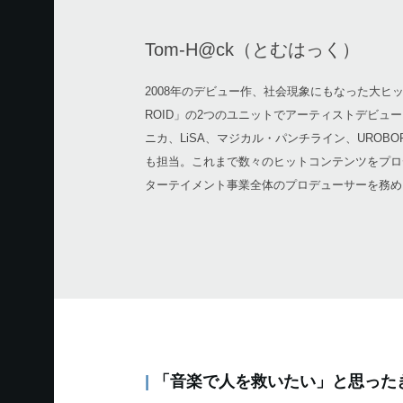
Tom-H@ck（とむはっく）
2008年のデビュー作、社会現象にもなった大ヒッ
ROID」の2つのユニットでアーティストデビュー。以降
ニカ、LiSA、マジカル・パンチライン、URO
も担当。これまで数々のヒットコンテンツをプロデュ
ターテイメント事業全体のプロデューサーを務め
|
「音楽で人を救いたい」と思った