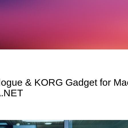
logue & KORG Gadget f
A.NET