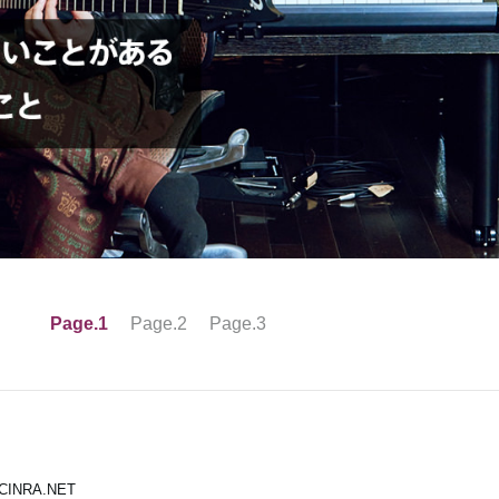
Page.1
Page.2
Page.3
INRA.NET