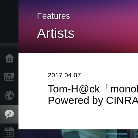
Features
Artists
Home
2017.04.07
Products
Tom-H@ck「mono
Import Products
Powered by CINR
Features
Events