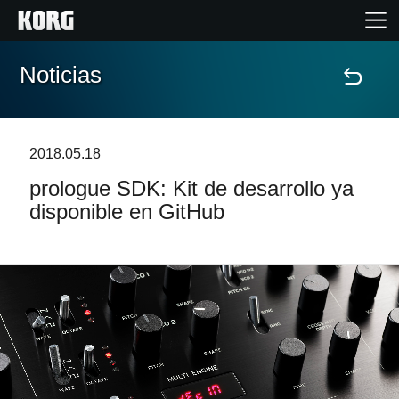
Noticias
Inicio
Productos
2018.05.18
prologue SDK: Kit de desarrollo ya
Características
disponible en GitHub
Eventos
Soporte
Localizador de Tiendas