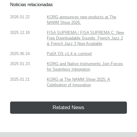
Noticias relacionadas
2026.01.22
KORG announces new products at The
NAMM Show 2026.
2025.12.18
FISA SUPREMA / FISA SUPREMA C: New
Free Downloadable Sounds: French Jazz 2
& French Jazz 3 Now Available
2025.06.24
Pa5X OS v1.4 is coming!
2025.01.23
KORG and Native Instruments Join Forces
for Seamless Integration
2025.01.21
KORG at The NAMM Show 2025: A
Celebration of Innovation
Related News