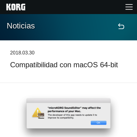
Noticias
Inicio
Productos
2018.03.30
Compatibilidad con macOS 64-bit
Características
Eventos
Soporte
Localizador de Tiendas