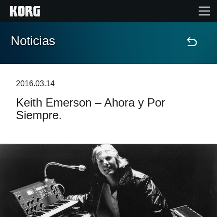
Noticias
Inicio
Productos
2016.03.14
Keith Emerson – Ahora y Por
Características
Siempre.
Eventos
Soporte
Localizador de Tiendas