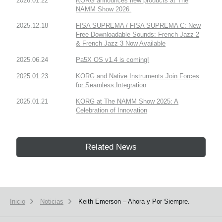
2026.01.22
KORG announces new products at The
NAMM Show 2026.
2025.12.18
FISA SUPREMA / FISA SUPREMA C: New
Free Downloadable Sounds: French Jazz 2
& French Jazz 3 Now Available
2025.06.24
Pa5X OS v1.4 is coming!
2025.01.23
KORG and Native Instruments Join Forces
for Seamless Integration
2025.01.21
KORG at The NAMM Show 2025: A
Celebration of Innovation
Related News
Inicio
Noticias
Keith Emerson – Ahora y Por Siempre.