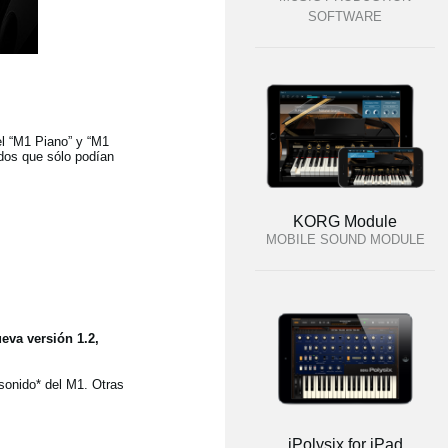
SOFTWARE
l “M1 Piano” y “M1
dos que sólo podían
KORG Module
MOBILE SOUND MODULE
eva versión 1.2,
sonido* del M1. Otras
iPolysix for iPad