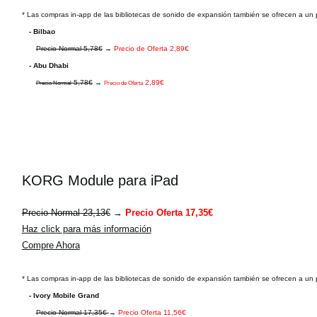
* Las compras in-app de las bibliotecas de sonido de expansión también se ofrecen a un 
- Bilbao
Precio Normal 5,78€
→
Precio de Oferta 2,89€
- Abu Dhabi
5,78€
→
2,89€
Precio Normal
Precio de Oferta
KORG Module para iPad
Precio Normal 23,13€
→
Precio Oferta 17,35€
Haz click para más información
Compre Ahora
* Las compras in-app de las bibliotecas de sonido de expansión también se ofrecen a un 
- Ivory Mobile Grand
Precio Normal 17,35€
→
Precio Oferta 11,56€