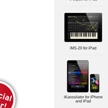
iMS-20 for iPad
iKaossilator for iPhone
and iPad